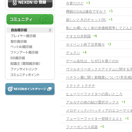
+3
今更だけど
+5
樽鯖の2chは健在ですか？
+1
寂しいときのチャットDC
+6
ナオエロ共和国
+2
※イベント終了注意報※
+4
デュクシ
ゲーム会社は、なぜ口を塞ぐのか
ヴァルキリーボックスアイテムに関する
ベテラン層に聞く新職業について(意見感謝
ドテトテ トテチチ
ヒューリーファイターの良いところ
+1
アルカナの炎の結び選択ボックス
+1
フューリーファイター習得クエスト
+5
ファーガシウス武器