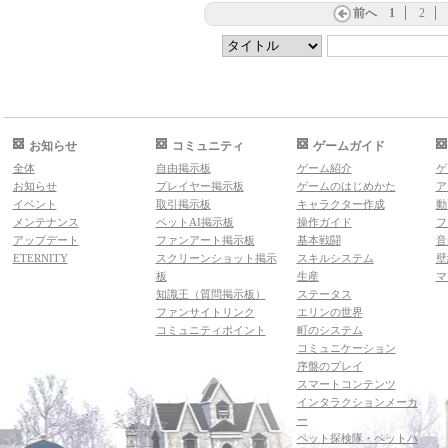
前へ
1
2
お知らせ
コミュニティ
ゲームガイド
全体
自由掲示板
ゲーム紹介
ゲ
お知らせ
プレイヤー掲示板
ゲームのはじめかた
ア
イベント
取引掲示板
キャラクター作成
動
メンテナンス
ペットAI掲示板
操作ガイド
フ
アップデート
ファンアート掲示板
基本戦闘
音
ETERNITY
スクリーンショット掲示
スキルシステム
壁
板
生産
マ
知識王（質問掲示板）
ステータス
ファンサイトリンク
エリンの世界
コミュニティポイント
町のシステム
コミュニケーション
序盤のプレイ
スマートコンテンツ
インタラクションメーカ
ー
ペット探検隊・ペットハ