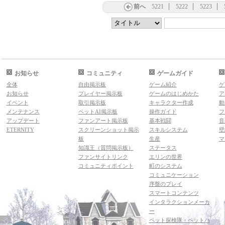
前へ
5221
5222
5223
お知らせ
コミュニティ
ゲームガイド
全体
自由掲示板
ゲーム紹介
ゲ
お知らせ
プレイヤー掲示板
ゲームのはじめかた
ア
イベント
取引掲示板
キャラクター作成
動
メンテナンス
ペットAI掲示板
操作ガイド
フ
アップデート
ファンアート掲示板
基本戦闘
音
ETERNITY
スクリーンショット掲示
スキルシステム
壁
板
生産
マ
知識王（質問掲示板）
ステータス
ファンサイトリンク
エリンの世界
コミュニティポイント
町のシステム
コミュニケーション
序盤のプレイ
スマートコンテンツ
インタラクションメーカ
ー
ペット探検隊・ペットハ