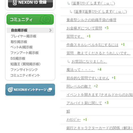
[返事]ﾌﾘｰｽﾞします(´；ω；`)
[返事][返事]ﾌﾘｰｽﾞします(´；ω；`)
量産型シルクの紡織手袋の修理
+5
お金稼ぎについて質問
+1
質問です。
+1
作曲スキルレベルをEにするには
質問 教えてくださるとうれしいです。
お世話になりました。
+4
魔法って・・・。
+1
初歩的な質問ですいません
+2
同レベルの敵？
イベントを開きます [ナオルドからのお知
+3
アルバイト厨に関して
鯖
ﾒｯｾﾝｼﾞｬｰ
+1
銀行とキャラクターカードの関係（解決