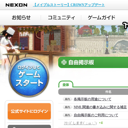
NEXON
【メイプルストーリー】CROWNアップデート
各掲示板の用途について
MML関連の書き込みに関する補足
自由掲示板のご利用について
+4
ﾌﾘｰｽﾞします(´；ω；`)