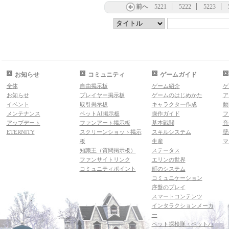
前へ
5221
5222
5223
お知らせ
コミュニティ
ゲームガイド
全体
自由掲示板
ゲーム紹介
ゲ
お知らせ
プレイヤー掲示板
ゲームのはじめかた
ア
イベント
取引掲示板
キャラクター作成
動
メンテナンス
ペットAI掲示板
操作ガイド
フ
アップデート
ファンアート掲示板
基本戦闘
音
ETERNITY
スクリーンショット掲示
スキルシステム
壁
板
生産
マ
知識王（質問掲示板）
ステータス
ファンサイトリンク
エリンの世界
コミュニティポイント
町のシステム
コミュニケーション
序盤のプレイ
スマートコンテンツ
インタラクションメーカ
ー
ペット探検隊・ペットハ