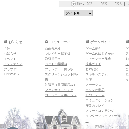
前へ
5221
5222
5223
お知らせ
コミュニティ
ゲームガイド
全体
自由掲示板
ゲーム紹介
ゲ
お知らせ
プレイヤー掲示板
ゲームのはじめかた
ア
イベント
取引掲示板
キャラクター作成
動
メンテナンス
ペットAI掲示板
操作ガイド
フ
アップデート
ファンアート掲示板
基本戦闘
音
ETERNITY
スクリーンショット掲示
スキルシステム
壁
板
生産
マ
知識王（質問掲示板）
ステータス
ファンサイトリンク
エリンの世界
コミュニティポイント
町のシステム
コミュニケーション
序盤のプレイ
スマートコンテンツ
インタラクションメーカ
ー
ペット探検隊・ペットハ