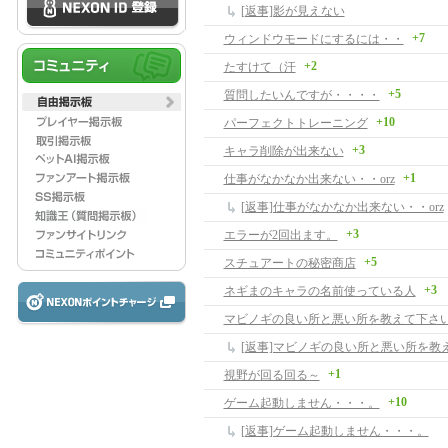
[返事]影が見えない
+7
ウィンドウモードにするには・・
+2
たすけて（汗
+5
質問したいんですが・・・・
+10
パーフェクトトレーニング
+3
キャラ削除が出来ない
+1
仕事がなかなか出来ない・・orz
[返事]仕事がなかなか出来ない・・orz
+3
エラーが2回出ます。
+5
スチュアートの秘密商店
+3
ネギまのキャラの名前使っている人
マビノギの良い所と悪い所を教えて下さ
[返事]マビノギの良い所と悪い所を教
+1
視野が回る回る～
+10
ゲーム起動しません・・・。
[返事]ゲーム起動しません・・・。