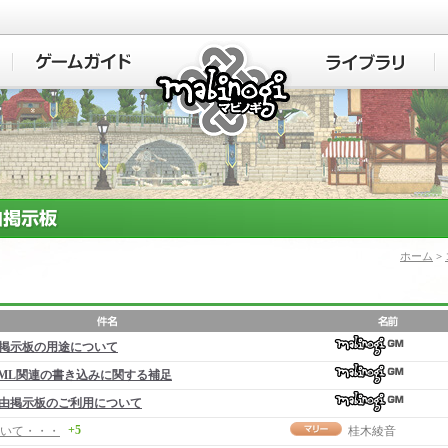
マビノギ
ホーム
>
掲示板の用途について
ML関連の書き込みに関する補足
由掲示板のご利用について
+5
いて・・・
桂木綾音