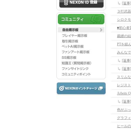
[返
３打武器
シロクモ
裁縫の結
PTを組
みんなでP
スリムな
レジスト
Arbeits Q
[返事]A
色がぶっ
グラフィ
ヒールの