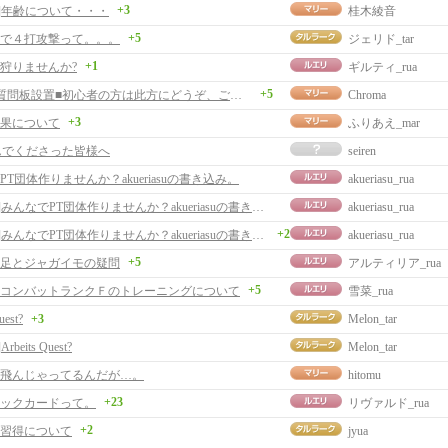
+3
事]年齢について・・・
桂木綾音
+5
で４打攻撃って。。。
ジェリド_tar
+1
狩りませんか?
ギルティ_rua
+5
■初心者質問板設置■初心者の方は此方にどうぞ、ご案内とサイト更新。
Chroma
+3
果について
ふりあえ_mar
んでくださった皆様へ
seiren
T団体作りませんか？akueriasuの書き込み。
akueriasu_rua
[返事]みんなでPT団体作りませんか？akueriasuの書き込み。
akueriasu_rua
+2
[返事]みんなでPT団体作りませんか？akueriasuの書き込み。
akueriasu_rua
+5
足とジャガイモの疑問
アルティリア_rua
+5
コンバットランクＦのトレーニングについて
雪菜_rua
uest?
+3
Melon_tar
rbeits Quest?
Melon_tar
飛んじゃってるんだが…。
hitomu
+23
ックカードって。
リヴァルド_rua
+2
習得について
jyua