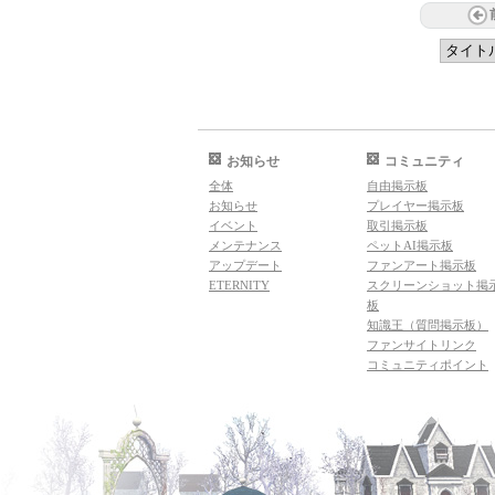
お知らせ
コミュニティ
全体
自由掲示板
お知らせ
プレイヤー掲示板
イベント
取引掲示板
メンテナンス
ペットAI掲示板
アップデート
ファンアート掲示板
ETERNITY
スクリーンショット掲
板
知識王（質問掲示板）
ファンサイトリンク
コミュニティポイント