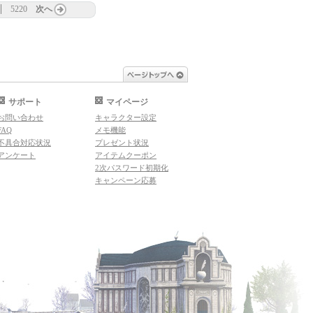
5220
次へ
ページトップへ
サポート
マイページ
お問い合わせ
キャラクター設定
FAQ
メモ機能
不具合対応状況
プレゼント状況
アンケート
アイテムクーポン
2次パスワード初期化
キャンペーン応募