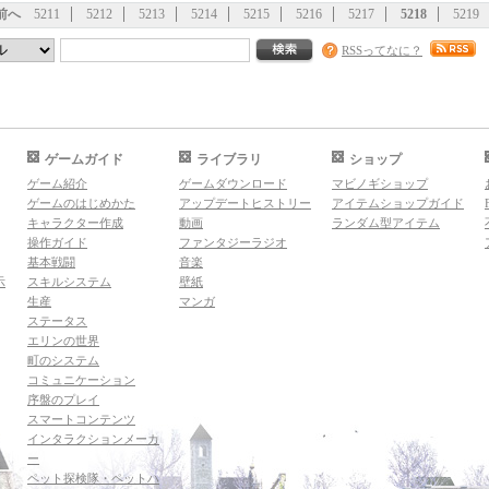
前へ
5211
5212
5213
5214
5215
5216
5217
5218
5219
RSSってなに？
ゲームガイド
ライブラリ
ショップ
ゲーム紹介
ゲームダウンロード
マビノギショップ
ゲームのはじめかた
アップデートヒストリー
アイテムショップガイド
キャラクター作成
動画
ランダム型アイテム
操作ガイド
ファンタジーラジオ
基本戦闘
音楽
示
スキルシステム
壁紙
生産
マンガ
ステータス
エリンの世界
町のシステム
コミュニケーション
序盤のプレイ
スマートコンテンツ
インタラクションメーカ
ー
ペット探検隊・ペットハ