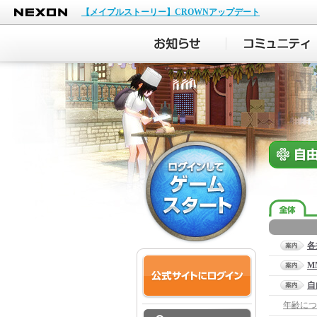
NEXON
【メイプルストーリー】CROWNアップデート
各
M
自
年齢につ