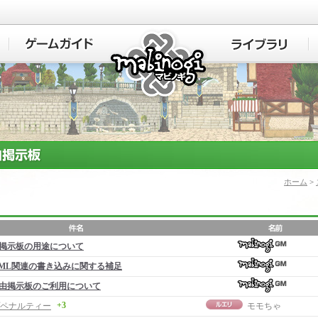
マビノギ
ホーム
>
掲示板の用途について
ML関連の書き込みに関する補足
由掲示板のご利用について
+3
ペナルティー
モモちゃ