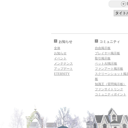
お知らせ
コミュニティ
全体
自由掲示板
お知らせ
プレイヤー掲示板
イベント
取引掲示板
メンテナンス
ペットAI掲示板
アップデート
ファンアート掲示板
ETERNITY
スクリーンショット掲
板
知識王（質問掲示板）
ファンサイトリンク
コミュニティポイント