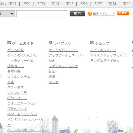
前へ
5221
5222
5223
5224
5225
5226
5227
5228
5229
RSSってなに？
ゲームガイド
ライブラリ
ショップ
ゲーム紹介
ゲームダウンロード
マビノギショップ
ゲームのはじめかた
アップデートヒストリー
アイテムショップガイド
キャラクター作成
動画
ランダム型アイテム
操作ガイド
ファンタジーラジオ
基本戦闘
音楽
示
スキルシステム
壁紙
生産
マンガ
ステータス
エリンの世界
町のシステム
コミュニケーション
序盤のプレイ
スマートコンテンツ
インタラクションメーカ
ー
ペット探検隊・ペットハ