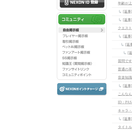
年齢が上
[返
[返
クエスト
[返
[返
[
質問です
普通の革
音楽知識
[返
こんなん
ID：P
キャラ・
[返
タイトル