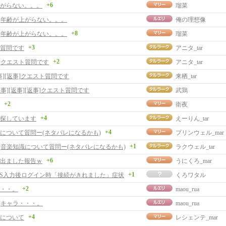
+6
がらない。。。
瑠菜
事]年齢が上がらない。。。
俺の理想像
+8
事]年齢が上がらない。。。
瑠菜
+3
質問です
アニタ_tar
+2
事]クエスト質問です
アニタ_tar
事][返事]クエスト質問です
来栖_tar
返事][返事][返事]クエスト質問です
武鶏
+2
衛夜
+4
探しています
えーりん_tar
+4
について質問ー(ネタバレになるかも)
プリンウェル_mar
+1
事]音楽知識について質問ー(ネタバレになるかも)
ラクウェル_tar
+6
出ました報告ｗ
うにくろ_mar
+1
ASS入力後ログイン時「接続がきれました」症状
くろワタル
+2
・・。
maou_rua
事]キャラ・・・。
maou_rua
+4
について
レシェンテ_mar