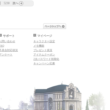
5230
次へ
ページトップへ
サポート
マイページ
お問い合わせ
キャラクター設定
FAQ
メモ機能
不具合対応状況
プレゼント状況
アンケート
アイテムクーポン
2次パスワード初期化
キャンペーン応募