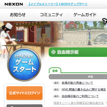
NEXON
【メイプルストーリー】CROWNアップデート
各掲示板の用途について
MML関連の書き込みに関する補足
自由掲示板のご利用について
+
現状すごーく楽な同種宝石3個合成方法