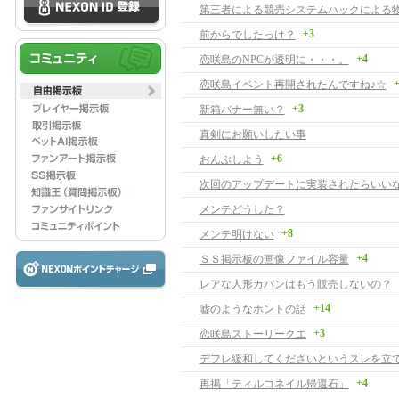
+3
前からでしたっけ？
+4
恋咲島のNPCが透明に・・・。
+
恋咲島イベント再開されたんですね♪☆
+3
新箱バナー無い？
真剣にお願いしたい事
+6
おんぶしよう
次回のアップデートに実装されたらいい
メンテどうした？
+8
メンテ明けない
+4
ＳＳ掲示板の画像ファイル容量
レアな人形カバンはもう販売しないの？
+14
嘘のようなホントの話
+3
恋咲島ストーリークエ
デフレ緩和してくださいというスレを立
+4
再掲「ティルコネイル帰還石」