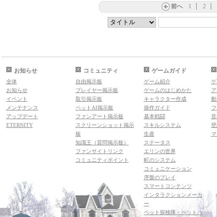
前へ
1
2
お知らせ
コミュニティ
ゲームガイド
全体
自由掲示板
ゲーム紹介
ゲ
お知らせ
プレイヤー掲示板
ゲームのはじめかた
ア
イベント
取引掲示板
キャラクター作成
動
メンテナンス
ペットAI掲示板
操作ガイド
フ
アップデート
ファンアート掲示板
基本戦闘
音
ETERNITY
スクリーンショット掲示
スキルシステム
壁
板
生産
マ
知識王（質問掲示板）
ステータス
ファンサイトリンク
エリンの世界
コミュニティポイント
町のシステム
コミュニケーション
序盤のプレイ
スマートコンテンツ
インタラクションメーカ
ー
ペット探検隊・ペットハ