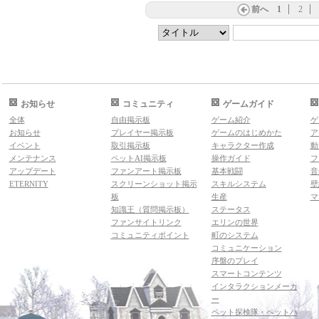
前へ
1
2
お知らせ
コミュニティ
ゲームガイド
全体
自由掲示板
ゲーム紹介
ゲ
お知らせ
プレイヤー掲示板
ゲームのはじめかた
ア
イベント
取引掲示板
キャラクター作成
動
メンテナンス
ペットAI掲示板
操作ガイド
フ
アップデート
ファンアート掲示板
基本戦闘
音
ETERNITY
スクリーンショット掲示
スキルシステム
壁
板
生産
マ
知識王（質問掲示板）
ステータス
ファンサイトリンク
エリンの世界
コミュニティポイント
町のシステム
コミュニケーション
序盤のプレイ
スマートコンテンツ
インタラクションメーカ
ー
ペット探検隊・ペットハ