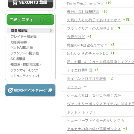
+19
Pay to WinとPlay to Win
+10
未だに悩む報酬防具
+15
お気に入りの椅子てありますか？
+9
ブラックリストの人が見える
+4
今更だけど
+5
樽鯖の2chは健在ですか？
+1
寂しいときのチャットDC
+6
ナオエロ共和国
+2
※イベント終了注意報※
+4
デュクシ
ゲーム会社は、なぜ口を塞ぐのか
ヴァルキリーボックスアイテムに関する
ドテトテ トテチチ
ヒューリーファイターの良いところ
+1
アルカナの炎の結び選択ボックス