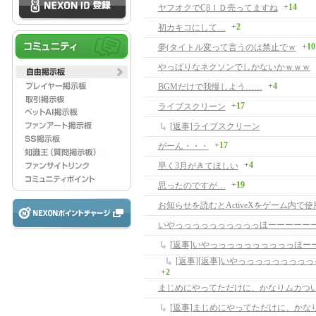
+14
ヤフオクでCβＩＤ売ってますね
+2
初カキコにして…
+10
夢(タイトル変って言うのは禁止でｗ
やっぱりなネクソンでしかないかｗｗｗ
+4
BGMだけで我慢しよう……
+17
ライブスクリーン
[返事]ライブスクリーン
+17
がーん・・・
+4
早く3月がきてほしい
+19
思ったのですが…
いやっっっっっっっっっっほーーーーー
+2
まじめにやってただけに、かなりムカつ
[返事]まじめにやってただけに、かな