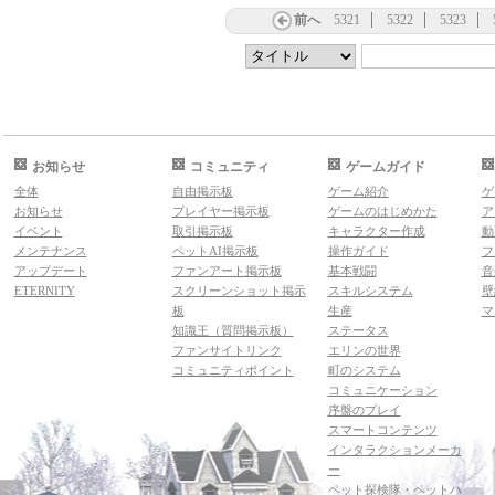
前へ
5321
5322
5323
お知らせ
コミュニティ
ゲームガイド
全体
自由掲示板
ゲーム紹介
ゲ
お知らせ
プレイヤー掲示板
ゲームのはじめかた
ア
イベント
取引掲示板
キャラクター作成
動
メンテナンス
ペットAI掲示板
操作ガイド
フ
アップデート
ファンアート掲示板
基本戦闘
音
ETERNITY
スクリーンショット掲示
スキルシステム
壁
板
生産
マ
知識王（質問掲示板）
ステータス
ファンサイトリンク
エリンの世界
コミュニティポイント
町のシステム
コミュニケーション
序盤のプレイ
スマートコンテンツ
インタラクションメーカ
ー
ペット探検隊・ペットハ