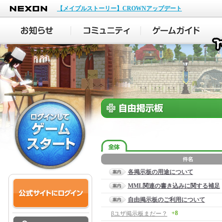
NEXON
【メイプルストーリー】CROWNアップデート
各掲示板の用途について
MML関連の書き込みに関する補足
自由掲示板のご利用について
+8
βユザ掲示板まだー？