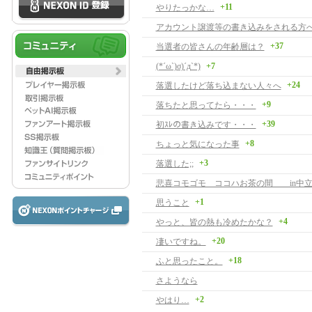
+11
やりたっかな…
アカウント譲渡等の書き込みをされる方
+37
当選者の皆さんの年齢層は？
(*´ω`)σ)´д`*)
+7
+24
落選したけど落ち込まない人々へ
+9
落ちたと思ってたら・・・
+39
初ｽﾚの書き込みです・・・
+8
ちょっと気になった事
+3
落選した;;
悲喜コモゴモ ココハお茶の間 in中
+1
思うこと
+4
やっと、皆の熱も冷めたかな？
+20
凄いですね。
+18
ふと思ったこと。
さようなら
+2
やはり…