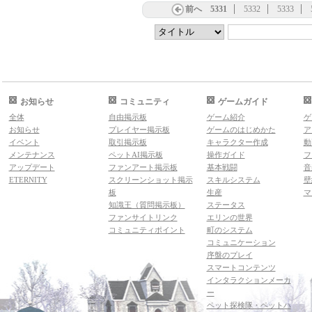
前へ
5331
5332
5333
お知らせ
コミュニティ
ゲームガイド
全体
自由掲示板
ゲーム紹介
ゲ
お知らせ
プレイヤー掲示板
ゲームのはじめかた
ア
イベント
取引掲示板
キャラクター作成
動
メンテナンス
ペットAI掲示板
操作ガイド
フ
アップデート
ファンアート掲示板
基本戦闘
音
ETERNITY
スクリーンショット掲示
スキルシステム
壁
板
生産
マ
知識王（質問掲示板）
ステータス
ファンサイトリンク
エリンの世界
コミュニティポイント
町のシステム
コミュニケーション
序盤のプレイ
スマートコンテンツ
インタラクションメーカ
ー
ペット探検隊・ペットハ