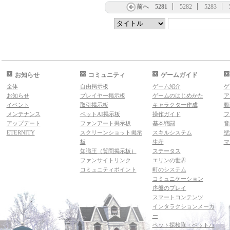
前へ
5281
5282
5283
お知らせ
コミュニティ
ゲームガイド
全体
自由掲示板
ゲーム紹介
ゲ
お知らせ
プレイヤー掲示板
ゲームのはじめかた
ア
イベント
取引掲示板
キャラクター作成
動
メンテナンス
ペットAI掲示板
操作ガイド
フ
アップデート
ファンアート掲示板
基本戦闘
音
ETERNITY
スクリーンショット掲示
スキルシステム
壁
板
生産
マ
知識王（質問掲示板）
ステータス
ファンサイトリンク
エリンの世界
コミュニティポイント
町のシステム
コミュニケーション
序盤のプレイ
スマートコンテンツ
インタラクションメーカ
ー
ペット探検隊・ペットハ