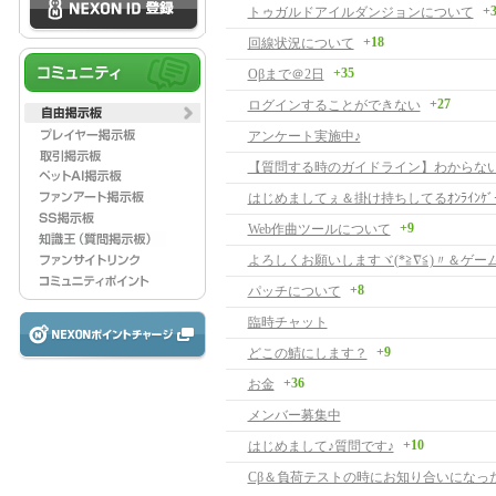
+
トゥガルドアイルダンジョンについて
+18
回線状況について
+35
Oβまで＠2日
+27
ログインすることができない
アンケート実施中♪
はじめましてぇ＆掛け持ちしてるｵﾝﾗｲﾝｹﾞ
+9
Web作曲ツールについて
+8
パッチについて
臨時チャット
+9
どこの鯖にします？
+36
お金
メンバー募集中
+10
はじめまして♪質問です♪