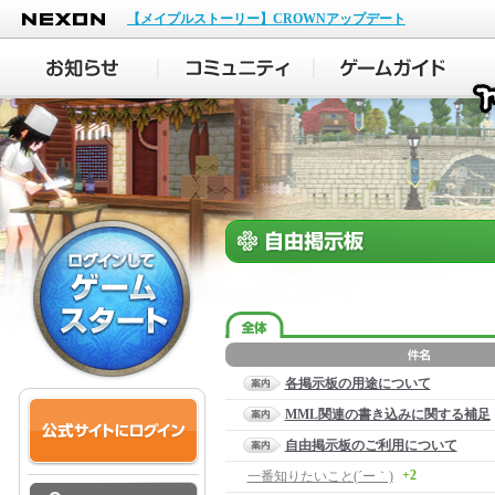
NEXON
【メイプルストーリー】CROWNアップデート
各掲示板の用途について
MML関連の書き込みに関する補足
自由掲示板のご利用について
+2
一番知りたいこと(´ー｀)