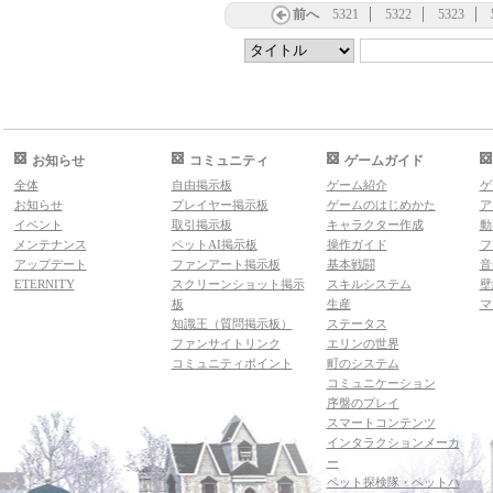
前へ
5321
5322
5323
お知らせ
コミュニティ
ゲームガイド
全体
自由掲示板
ゲーム紹介
ゲ
お知らせ
プレイヤー掲示板
ゲームのはじめかた
ア
イベント
取引掲示板
キャラクター作成
動
メンテナンス
ペットAI掲示板
操作ガイド
フ
アップデート
ファンアート掲示板
基本戦闘
音
ETERNITY
スクリーンショット掲示
スキルシステム
壁
板
生産
マ
知識王（質問掲示板）
ステータス
ファンサイトリンク
エリンの世界
コミュニティポイント
町のシステム
コミュニケーション
序盤のプレイ
スマートコンテンツ
インタラクションメーカ
ー
ペット探検隊・ペットハ