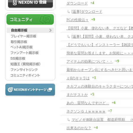
+4
ダウンロード
[返事]ダウンロード
+9
PCの性能云々
【質問】小麦、使わない本、クエなど【
【どうでもいい】インストーラー【雑談
簡単な質問お答えします。お気軽に～＞
+9
アイテムの効果について・・
最初からオープンβにするべきだと思いま
+1
ｃβのキャラは
ネカフェの体験台のキャラクターについ
+5
まだテストか
+6
あの…質問なんですけど…
+7
ネクソンＧＪｗｗｗｗｗ
マビノギ体験台設置 都道府県順 （
+4
出来るのかな？