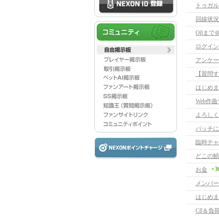
トゥガル
回線状況
Oβまで
ログイン
アンケー
はじめま
Web作
パッチに
臨時チャ
どこの鯖
+3
お金
メンバー
はじめま