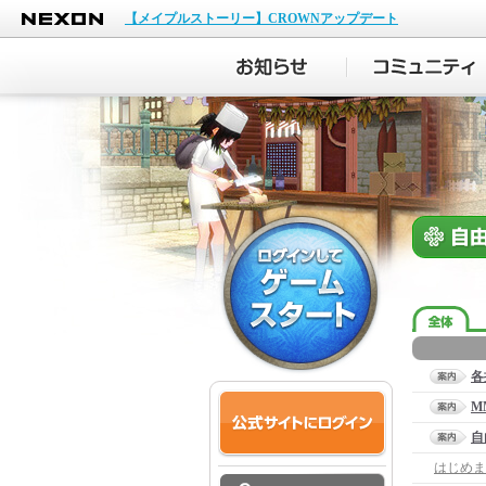
NEXON
【メイプルストーリー】CROWNアップデート
各
M
自
はじめま