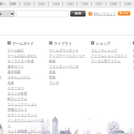
前へ
5281
5282
5283
5284
5285
5286
5287
5288
5289
RSSってなに？
ゲームガイド
ライブラリ
ショップ
ゲーム紹介
ゲームダウンロード
マビノギショップ
ゲームのはじめかた
アップデートヒストリー
アイテムショップガイド
キャラクター作成
動画
ランダム型アイテム
操作ガイド
ファンタジーラジオ
基本戦闘
音楽
示
スキルシステム
壁紙
生産
マンガ
ステータス
エリンの世界
町のシステム
コミュニケーション
序盤のプレイ
スマートコンテンツ
インタラクションメーカ
ー
ペット探検隊・ペットハ