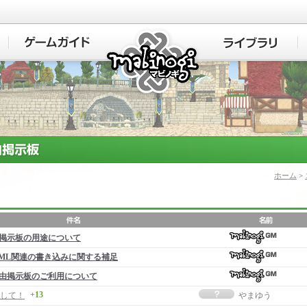
マビノギ
ホーム
>
掲示板の用途について
ML関連の書き込みに関する補足
由掲示板のご利用について
+13
して！
やまゆう