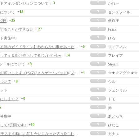
+3
ドアイルダンジョンについて
かれー
+18
について
センスフィル
+35
＠2日
低血圧
+27
することができない
Frack
ト実施中♪
ひろ
+6
【質問する時のガイドライン】わからない事があったら見てみよう【FAQ】
フィアネル
+14
してぇ＆掛け持ちしてるｵﾝﾗｲﾝｹﾞｰﾑｗ
フレイア
+9
曲ツールについて
Stream
+4
よろしくお願いしますヾ(*≧∇≦)〃＆ゲームパッド(((ノ≧▽≦)ノ
☆★☆アグ☆★☆
+8
ついて
ウル
ット
フェンリル
+9
にします？
トモ
6
昴
募集中
あとっち
+10
して♪質問です♪
ひなこ
Cβ＆負荷テストの時にお知り合いになった方々&これからお知り合いになる方々へ＾＾
カナエ