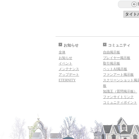
お知らせ
コミュニティ
全体
自由掲示板
お知らせ
プレイヤー掲示板
イベント
取引掲示板
メンテナンス
ペットAI掲示板
アップデート
ファンアート掲示板
ETERNITY
スクリーンショット掲
板
知識王（質問掲示板）
ファンサイトリンク
コミュニティポイント