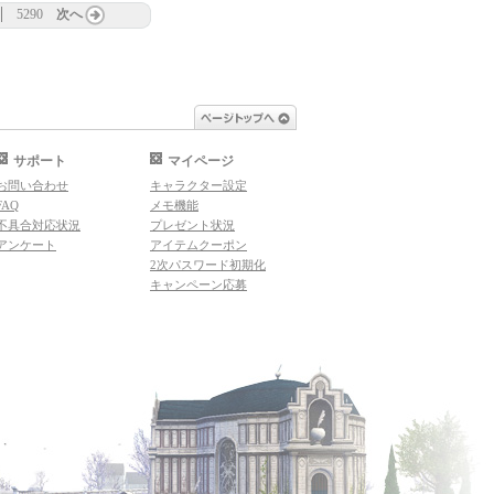
5290
次へ
ページトップへ
サポート
マイページ
お問い合わせ
キャラクター設定
FAQ
メモ機能
不具合対応状況
プレゼント状況
アンケート
アイテムクーポン
2次パスワード初期化
キャンペーン応募