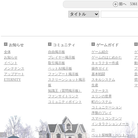
前へ
5361
お知らせ
コミュニティ
ゲームガイド
全体
自由掲示板
ゲーム紹介
ゲ
お知らせ
プレイヤー掲示板
ゲームのはじめかた
ア
イベント
取引掲示板
キャラクター作成
動
メンテナンス
ペットAI掲示板
操作ガイド
フ
アップデート
ファンアート掲示板
基本戦闘
音
ETERNITY
スクリーンショット掲示
スキルシステム
壁
板
生産
マ
知識王（質問掲示板）
ステータス
ファンサイトリンク
エリンの世界
コミュニティポイント
町のシステム
コミュニケーション
序盤のプレイ
スマートコンテンツ
インタラクションメーカ
ー
ペット探検隊・ペットハ