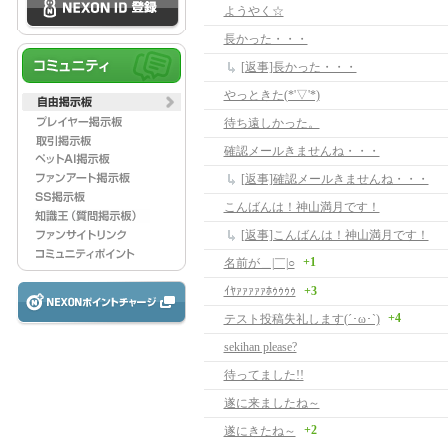
ようやく☆
長かった・・・
[返事]長かった・・・
やっときた(*'▽'*)
待ち遠しかった。
確認メールきませんね・・・
[返事]確認メールきませんね・・・
こんばんは！神山満月です！
[返事]こんばんは！神山満月です！
+1
名前が＿|￣|○
ｲﾔｧｧｧｧｧﾎｩｩｩｩ
+3
+4
テスト投稿失礼します(´･ω･`)
sekihan please?
待ってました!!
遂に来ましたね～
+2
遂にきたね～