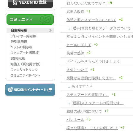
+9
戦わないとだめですか？
+1
武器の改造
+2
休憩と服とステータスについて
[返事]休憩と服とステータスについて
本日２１時よりイベントを開催いたします
+5
ヒールに関して
+2
装備の熟練
タイトルをきちんとつけましょう
+1
火矢について
+2
視野が自動的に移動してます。
ありです＾＾
+1
スチュアートの質問です。
[返事]スチュアートの質問です。
+2
裁縫の残り物に付いて
+5
バンホール
+7
様々な演奏♪ こんなの聴いた！