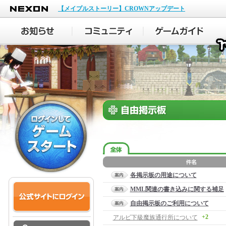
NEXON
【メイプルストーリー】CROWNアップデート
各掲示板の用途について
MML関連の書き込みに関する補足
自由掲示板のご利用について
+2
アルビ下級魔族通行所について