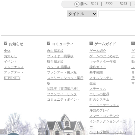
前へ
5221
5222
5223
お知らせ
コミュニティ
ゲームガイド
全体
自由掲示板
ゲーム紹介
ゲ
お知らせ
プレイヤー掲示板
ゲームのはじめかた
ア
イベント
取引掲示板
キャラクター作成
動
メンテナンス
ペットAI掲示板
操作ガイド
フ
アップデート
ファンアート掲示板
基本戦闘
音
ETERNITY
スクリーンショット掲示
スキルシステム
壁
板
生産
マ
知識王（質問掲示板）
ステータス
ファンサイトリンク
エリンの世界
コミュニティポイント
町のシステム
コミュニケーション
序盤のプレイ
スマートコンテンツ
インタラクションメーカ
ー
ペット探検隊・ペットハ