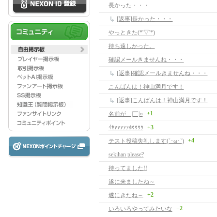
長かった・・・
[返事]長かった・・・
やっときた(*'▽'*)
待ち遠しかった。
確認メールきませんね・・・
[返事]確認メールきませんね・・・
こんばんは！神山満月です！
[返事]こんばんは！神山満月です！
+1
名前が＿|￣|○
ｲﾔｧｧｧｧｧﾎｩｩｩｩ
+3
+4
テスト投稿失礼します(´･ω･`)
sekihan please?
待ってました!!
遂に来ましたね～
+2
遂にきたね～
+2
いろいろやってみたいな