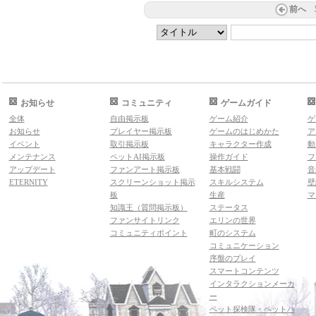
前へ
お知らせ
コミュニティ
ゲームガイド
全体
自由掲示板
ゲーム紹介
ゲ
お知らせ
プレイヤー掲示板
ゲームのはじめかた
ア
イベント
取引掲示板
キャラクター作成
動
メンテナンス
ペットAI掲示板
操作ガイド
フ
アップデート
ファンアート掲示板
基本戦闘
音
ETERNITY
スクリーンショット掲示
スキルシステム
壁
板
生産
マ
知識王（質問掲示板）
ステータス
ファンサイトリンク
エリンの世界
コミュニティポイント
町のシステム
コミュニケーション
序盤のプレイ
スマートコンテンツ
インタラクションメーカ
ー
ペット探検隊・ペットハ