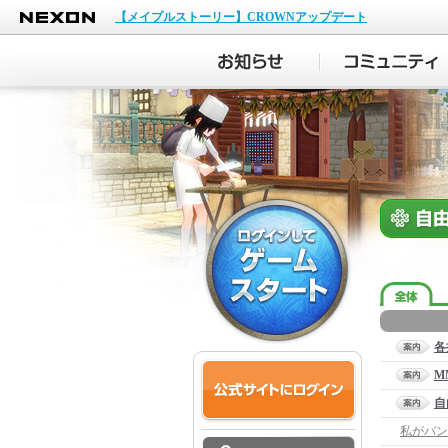
NEXON
【メイプルストーリー】CROWNアップデート
各
M
自
私がバン