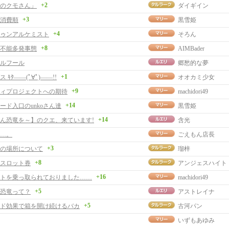
+2
のクモさん」
ダイギイン
+3
消費順
黒雪姫
+4
ゥンアルケミスト
そろん
+8
不能多発事態
AIMBader
ルフール
郷愁的な夢
+1
 ｷﾀ――(ﾟ∀ﾟ)――!!
オオカミ少女
+9
ィプロジェクトへの期待
machidori49
+14
ード入口のunkoさん達
黒雪姫
+14
ん恐竜を～】のクエ、来ています!
含光
…。
ごえもん店長
+3
の場所について
瑠梓
+8
スロット券
アンジェスハイト
+16
トを乗っ取られておりました……
machidori49
+5
恐竜って？
アストレイナ
+5
ド効果で箱を開け続けるバカ
古河パン
いずもあゆみ