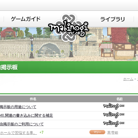
マビノギ
ホーム
>
掲示板の用途について
ML関連の書き込みに関する補足
由掲示板のご利用について
+7
ホールで苦悩する事。
黒雪姫