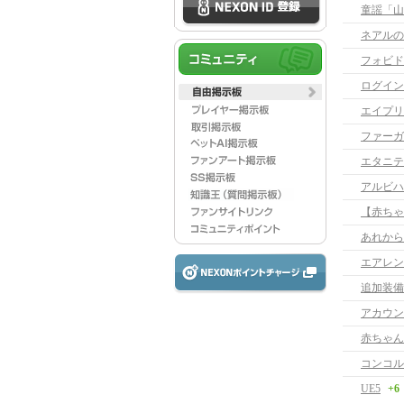
童謡「山
ネアルの
フォビド
ログイン
エイプリ
ファーガス
エタニテ
アルビハ
【赤ちゃ
あれから
エアレン
追加装備
アカウン
赤ちゃん
コンコル
UE5
+6