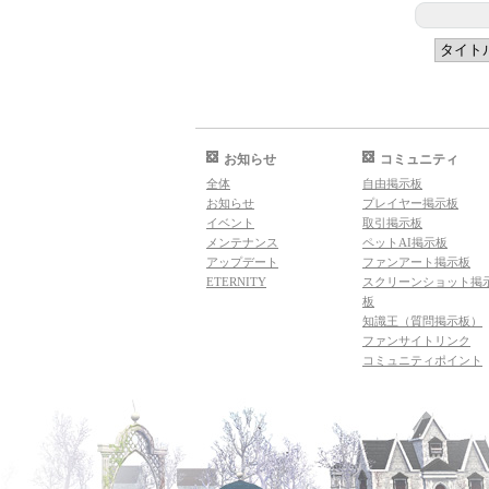
お知らせ
コミュニティ
全体
自由掲示板
お知らせ
プレイヤー掲示板
イベント
取引掲示板
メンテナンス
ペットAI掲示板
アップデート
ファンアート掲示板
ETERNITY
スクリーンショット掲
板
知識王（質問掲示板）
ファンサイトリンク
コミュニティポイント