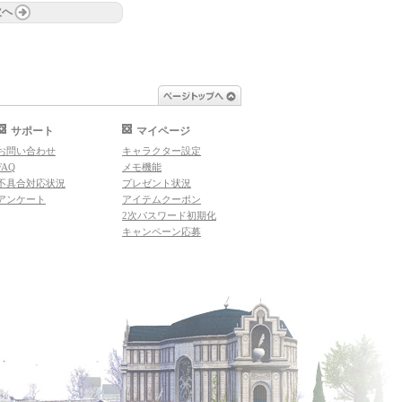
次へ
ページトップへ
サポート
マイページ
お問い合わせ
キャラクター設定
FAQ
メモ機能
不具合対応状況
プレゼント状況
アンケート
アイテムクーポン
2次パスワード初期化
キャンペーン応募