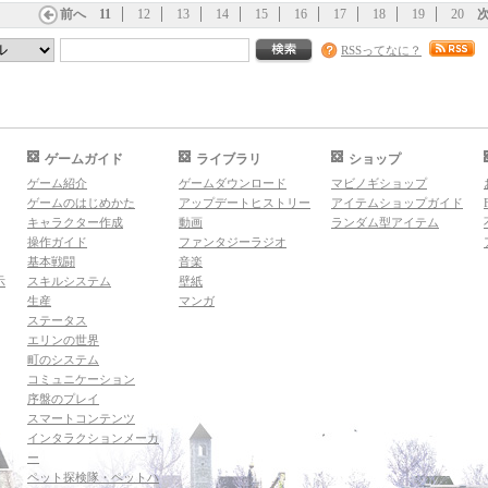
前へ
11
12
13
14
15
16
17
18
19
20
RSSってなに？
ゲームガイド
ライブラリ
ショップ
ゲーム紹介
ゲームダウンロード
マビノギショップ
ゲームのはじめかた
アップデートヒストリー
アイテムショップガイド
キャラクター作成
動画
ランダム型アイテム
操作ガイド
ファンタジーラジオ
基本戦闘
音楽
示
スキルシステム
壁紙
生産
マンガ
ステータス
エリンの世界
町のシステム
コミュニケーション
序盤のプレイ
スマートコンテンツ
インタラクションメーカ
ー
ペット探検隊・ペットハ