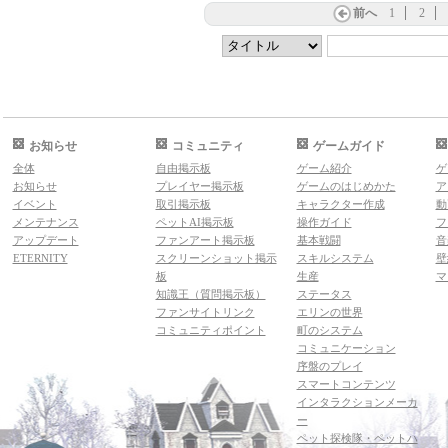
前へ
1
2
お知らせ
コミュニティ
ゲームガイド
全体
自由掲示板
ゲーム紹介
ゲ
お知らせ
プレイヤー掲示板
ゲームのはじめかた
ア
イベント
取引掲示板
キャラクター作成
動
メンテナンス
ペットAI掲示板
操作ガイド
フ
アップデート
ファンアート掲示板
基本戦闘
音
ETERNITY
スクリーンショット掲示
スキルシステム
壁
板
生産
マ
知識王（質問掲示板）
ステータス
ファンサイトリンク
エリンの世界
コミュニティポイント
町のシステム
コミュニケーション
序盤のプレイ
スマートコンテンツ
インタラクションメーカ
ー
ペット探検隊・ペットハ