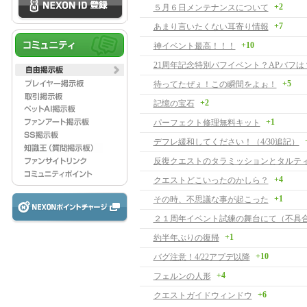
+2
５月６日メンテナンスについて
+7
あまり言いたくない耳寄り情報
+10
神イベント最高！！！
21周年記念特別バフイベント？APバフは
+5
待ってたぜぇ！この瞬間をよぉ！
+2
記憶の宝石
+1
パーフェクト修理無料キット
デフレ緩和してください！（4/30追記）
+4
クエストどこいったのかしら？
+1
その時、不思議な事が起こった
２１周年イベント試練の舞台にて（不具
+1
約半年ぶりの復帰
+10
バグ注意！4/22アプデ以降
+4
フェルンの人形
+6
クエストガイドウィンドウ