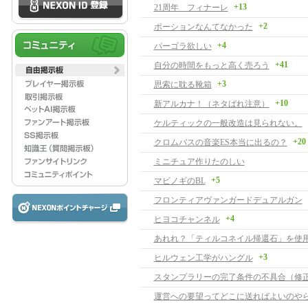
+13
21周年 フィナーレ
+2
ポーションなんてなかった
+4
パーゴラ欲しい
+41
自分の時間をもっと高く売ろう
+3
思索に耽る靴箱
+10
新アルカナ！（ネタばれ注意）
ケルティックの一般改造は見られない。
+20
クロムバスの音楽ES本当に出るの？
ミニチュア作りたのしい
+5
マビノギのBL
フロンティアヴァンガードデュアルガン
+4
ヒヨコチャンネル
あれれ？「ティルコネイル帰還石」を使
+3
ヒルウェン工学がハングル
運営への要望ってどこに送ればよいのや