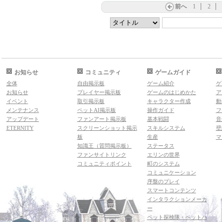
前へ
1
2
お知らせ
コミュニティ
ゲームガイド
全体
自由掲示板
ゲーム紹介
ゲ
お知らせ
プレイヤー掲示板
ゲームのはじめかた
ア
イベント
取引掲示板
キャラクター作成
動
メンテナンス
ペットAI掲示板
操作ガイド
フ
アップデート
ファンアート掲示板
基本戦闘
音
ETERNITY
スクリーンショット掲示
スキルシステム
壁
板
生産
マ
知識王（質問掲示板）
ステータス
ファンサイトリンク
エリンの世界
コミュニティポイント
町のシステム
コミュニケーション
序盤のプレイ
スマートコンテンツ
インタラクションメーカ
ー
ペット探検隊・ペットハ