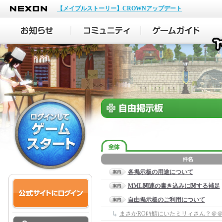
NEXON
【メイプルストーリー】CROWNアップデート
各掲示板の用途について
MML関連の書き込みに関する補足
自由掲示板のご利用について
まさかROﾛｷ鯖にいたミリィさん？＠