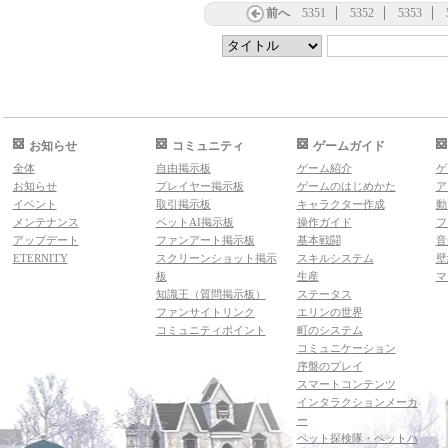
前へ
5351
5352
5353
お知らせ
コミュニティ
ゲームガイド
全体
自由掲示板
ゲーム紹介
ゲ
お知らせ
プレイヤー掲示板
ゲームのはじめかた
ア
イベント
取引掲示板
キャラクター作成
動
メンテナンス
ペットAI掲示板
操作ガイド
フ
アップデート
ファンアート掲示板
基本戦闘
音
ETERNITY
スクリーンショット掲示
スキルシステム
壁
板
生産
マ
知識王（質問掲示板）
ステータス
ファンサイトリンク
エリンの世界
コミュニティポイント
町のシステム
コミュニケーション
序盤のプレイ
スマートコンテンツ
インタラクションメーカ
ー
ペット探検隊・ペットハ