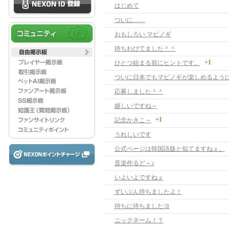
はじめて
ついに……
おもしろい マビノギ
待ちわびてました＾＾
+1
ひとつ始まる前にヒントです。
応募しました＾＾
嬉しいですね～
+1
記念かきこ～
うれしいです
公式ページは韓国語版と似てますねぇ。
音楽作るど～♪
いよいよですねぇ
ずいぶん待ちましたよ！
待ちに待ちましたヨ
ニックネーム！？