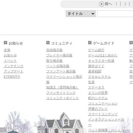
前へ
1
2
お知らせ
コミュニティ
ゲームガイド
全体
自由掲示板
ゲーム紹介
ゲ
お知らせ
プレイヤー掲示板
ゲームのはじめかた
ア
イベント
取引掲示板
キャラクター作成
動
メンテナンス
ペットAI掲示板
操作ガイド
フ
アップデート
ファンアート掲示板
基本戦闘
音
ETERNITY
スクリーンショット掲示
スキルシステム
壁
板
生産
マ
知識王（質問掲示板）
ステータス
ファンサイトリンク
エリンの世界
コミュニティポイント
町のシステム
コミュニケーション
序盤のプレイ
スマートコンテンツ
インタラクションメーカ
ー
ペット探検隊・ペットハ