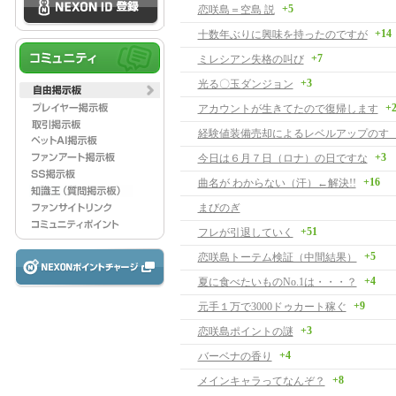
+5
恋咲島＝空島 説
+14
十数年ぶりに興味を持ったのですが
+7
ミレシアン失格の叫び
+3
光る〇玉ダンジョン
+
アカウントが生きてたので復帰します
経験値装備売却によるレベルアップのす
+3
今日は６月７日（ロナ）の日ですな
+16
曲名が わからない（汗）←解決!!
まびのぎ
+51
フレが引退していく
+5
恋咲島トーテム検証（中間結果）
+4
夏に食べたいものNo.1は・・・？
+9
元手１万で3000ドゥカート稼ぐ
+3
恋咲島ポイントの謎
+4
バーベナの香り
+8
メインキャラってなんぞ？