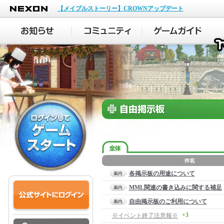
NEXON
【メイプルストーリー】CROWNアップデート
各掲示板の用途について
MML関連の書き込みに関する補足
自由掲示板のご利用について
+3
※イベント終了注意報※