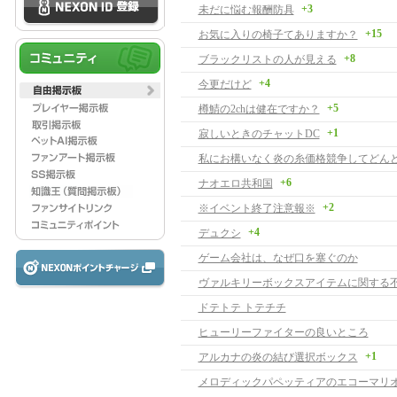
+3
未だに悩む報酬防具
+15
お気に入りの椅子てありますか？
+8
ブラックリストの人が見える
+4
今更だけど
+5
樽鯖の2chは健在ですか？
+1
寂しいときのチャットDC
+6
ナオエロ共和国
+2
※イベント終了注意報※
+4
デュクシ
ゲーム会社は、なぜ口を塞ぐのか
ヴァルキリーボックスアイテムに関する
ドテトテ トテチチ
ヒューリーファイターの良いところ
+1
アルカナの炎の結び選択ボックス