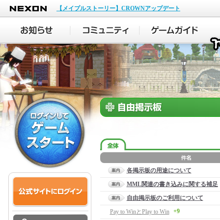
NEXON
【メイプルストーリー】CROWNアップデート
各掲示板の用途について
MML関連の書き込みに関する補足
自由掲示板のご利用について
+9
Pay to WinとPlay to Win