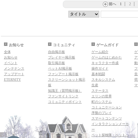
前へ
1
2
お知らせ
コミュニティ
ゲームガイド
全体
自由掲示板
ゲーム紹介
ゲ
お知らせ
プレイヤー掲示板
ゲームのはじめかた
ア
イベント
取引掲示板
キャラクター作成
動
メンテナンス
ペットAI掲示板
操作ガイド
フ
アップデート
ファンアート掲示板
基本戦闘
音
ETERNITY
スクリーンショット掲示
スキルシステム
壁
板
生産
マ
知識王（質問掲示板）
ステータス
ファンサイトリンク
エリンの世界
コミュニティポイント
町のシステム
コミュニケーション
序盤のプレイ
スマートコンテンツ
インタラクションメーカ
ー
ペット探検隊・ペットハ