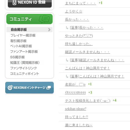
+1
まちにまって・・・
ようやく☆
長かった・・・
[返事]長かった・・・
やっときた(*'▽'*)
待ち遠しかった。
確認メールきませんね・・・
[返事]確認メールきませんね・・・
こんばんは！神山満月です！
[返事]こんばんは！神山満月です！
+1
名前が＿|￣|○
ｲﾔｧｧｧｧｧﾎｩｩｩｩ
+3
+4
テスト投稿失礼します(´･ω･`)
sekihan please?
待ってました!!
遂に来ましたね～