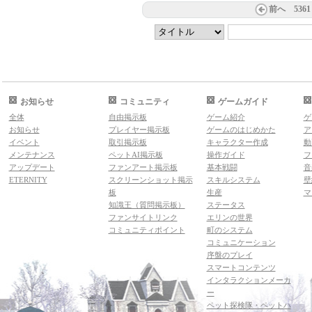
前へ
5361
お知らせ
コミュニティ
ゲームガイド
全体
自由掲示板
ゲーム紹介
ゲ
お知らせ
プレイヤー掲示板
ゲームのはじめかた
ア
イベント
取引掲示板
キャラクター作成
動
メンテナンス
ペットAI掲示板
操作ガイド
フ
アップデート
ファンアート掲示板
基本戦闘
音
ETERNITY
スクリーンショット掲示
スキルシステム
壁
板
生産
マ
知識王（質問掲示板）
ステータス
ファンサイトリンク
エリンの世界
コミュニティポイント
町のシステム
コミュニケーション
序盤のプレイ
スマートコンテンツ
インタラクションメーカ
ー
ペット探検隊・ペットハ