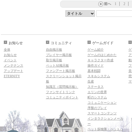
前へ
1
2
お知らせ
コミュニティ
ゲームガイド
全体
自由掲示板
ゲーム紹介
ゲ
お知らせ
プレイヤー掲示板
ゲームのはじめかた
ア
イベント
取引掲示板
キャラクター作成
動
メンテナンス
ペットAI掲示板
操作ガイド
フ
アップデート
ファンアート掲示板
基本戦闘
音
ETERNITY
スクリーンショット掲示
スキルシステム
壁
板
生産
マ
知識王（質問掲示板）
ステータス
ファンサイトリンク
エリンの世界
コミュニティポイント
町のシステム
コミュニケーション
序盤のプレイ
スマートコンテンツ
インタラクションメーカ
ー
ペット探検隊・ペットハ