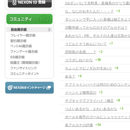
2chダンバにて衣料系・装備系のゲリラ露
+3
な、なにがおきたんだ・・・？
ダンジョンで手に入った装備は細工をよ
20数年経ってからのロナのアルカナは？
あれから5，6年。ギルドの人達は元気か
+7
うどんとそうめんについて
+2
恋咲島の名残……？
+38
コラボしねーかな
+4
ちょっとマビノギおやすみ♪☆
+4
ある？
テフドゥインハードは何のためのコンテ
+5
イベント２種商店の
+8
サブキャラでフライハイ（修正
+3
つよいあるかな よわいあるかな
ボールを相手のゴールにシュゥゥゥーッ
+54
各アルカナの評価