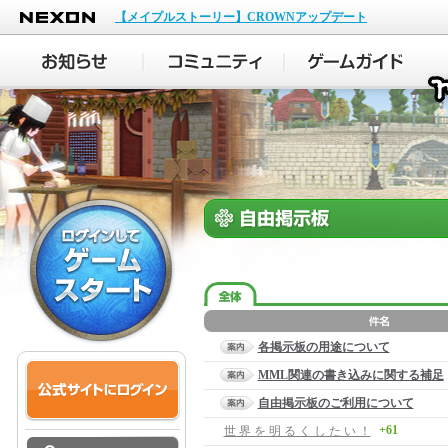
NEXON
【メイプルストーリー】CROWNアップデート
各掲示板の用途について
MML関連の書き込みに関する補足
自由掲示板のご利用について
+61
世 界 を 明 る く し た い ！