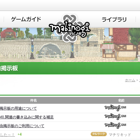
マビノギ
ホーム
>
掲示板の用途について
ML関連の書き込みに関する補足
由掲示板のご利用について
+4
した～！
マチリキッド