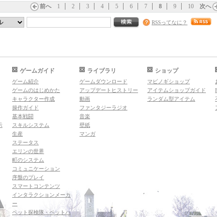
前へ
1
2
3
4
5
6
7
8
9
10
次へ
RSSってなに？
ゲームガイド
ライブラリ
ショップ
ゲーム紹介
ゲームダウンロード
マビノギショップ
ゲームのはじめかた
アップデートヒストリー
アイテムショップガイド
キャラクター作成
動画
ランダム型アイテム
操作ガイド
ファンタジーラジオ
基本戦闘
音楽
示
スキルシステム
壁紙
生産
マンガ
ステータス
エリンの世界
町のシステム
コミュニケーション
序盤のプレイ
スマートコンテンツ
インタラクションメーカ
ー
ペット探検隊・ペットハ