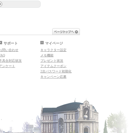
ページトップへ
サポート
マイページ
お問い合わせ
キャラクター設定
FAQ
メモ機能
不具合対応状況
プレゼント状況
アンケート
アイテムクーポン
2次パスワード初期化
キャンペーン応募