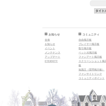
お知らせ
コミュニティ
全体
自由掲示板
お知らせ
プレイヤー掲示板
イベント
取引掲示板
メンテナンス
ペットAI掲示板
アップデート
ファンアート掲示板
ETERNITY
スクリーンショット掲
板
知識王（質問掲示板）
ファンサイトリンク
コミュニティポイント