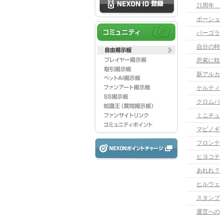
21周年
ポーショ
パーゴラ
自分の時
思索に耽
新アルカ
ケルティ
クロムバ
ミニチュ
マビノギ
フロンテ
ヒヨコチ
あれれ？
ヒルウェ
運営への