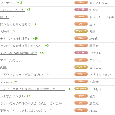
+13
 フィナーレ
メレスちゃん
+2
ンなんてなかった
yukkie
+4
欲しい
トゥガルドアイル
+41
間をもっと高く売ろう
違う
+3
る靴箱
紫静
+10
ナ！（ネタばれ注意）
arbeit5
+9
ックの一般改造は見られない。
黒雪姫
+20
スの音楽ES本当に出るの？
仏壇送り
ア作りたのしい
アグーレ
+5
のBL
ゴルゴム
+4
ィアヴァンガードデュアルガン
マリオットォン
+4
ャンネル
初心者
+1
「ティルコネイル帰還石」を使用すると・・・
ぷりむぅ
+3
ン工学がハングル
優梨
スタンプラリーの完了条件の不具合（修正）じゃなかったかも？
黒雪姫
+2
要望ってどこに送ればよいのやら
rukasa