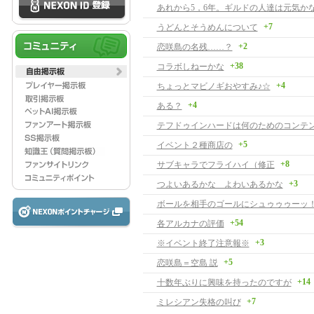
あれから5，6年。ギルドの人達は元気か
+7
うどんとそうめんについて
+2
恋咲島の名残……？
+38
コラボしねーかな
+4
ちょっとマビノギおやすみ♪☆
+4
ある？
テフドゥインハードは何のためのコンテ
+5
イベント２種商店の
+8
サブキャラでフライハイ（修正
+3
つよいあるかな よわいあるかな
ボールを相手のゴールにシュゥゥゥーッ
+54
各アルカナの評価
+3
※イベント終了注意報※
+5
恋咲島＝空島 説
+14
十数年ぶりに興味を持ったのですが
+7
ミレシアン失格の叫び