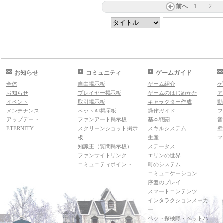
前へ
1
2
お知らせ
コミュニティ
ゲームガイド
全体
自由掲示板
ゲーム紹介
ゲ
お知らせ
プレイヤー掲示板
ゲームのはじめかた
ア
イベント
取引掲示板
キャラクター作成
動
メンテナンス
ペットAI掲示板
操作ガイド
フ
アップデート
ファンアート掲示板
基本戦闘
音
ETERNITY
スクリーンショット掲示
スキルシステム
壁
板
生産
マ
知識王（質問掲示板）
ステータス
ファンサイトリンク
エリンの世界
コミュニティポイント
町のシステム
コミュニケーション
序盤のプレイ
スマートコンテンツ
インタラクションメーカ
ー
ペット探検隊・ペットハ