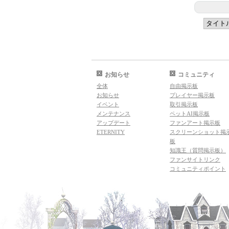
お知らせ
コミュニティ
全体
自由掲示板
お知らせ
プレイヤー掲示板
イベント
取引掲示板
メンテナンス
ペットAI掲示板
アップデート
ファンアート掲示板
ETERNITY
スクリーンショット掲
板
知識王（質問掲示板）
ファンサイトリンク
コミュニティポイント