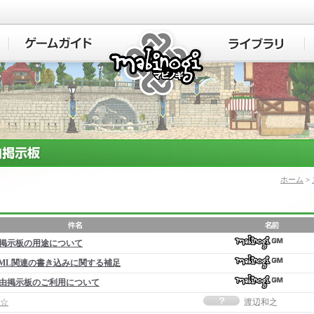
マビノギ
ホーム
>
掲示板の用途について
ML関連の書き込みに関する補足
由掲示板のご利用について
☆
渡辺和之