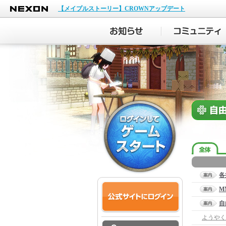
NEXON
【メイプルストーリー】CROWNアップデート
各
M
自
ようやく