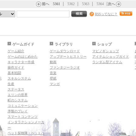
前へ
5361
5362
5363
5364
次へ
RSSってなに？
ゲームガイド
ライブラリ
ショップ
ゲーム紹介
ゲームダウンロード
マビノギショップ
ゲームのはじめかた
アップデートヒストリー
アイテムショップガイド
キャラクター作成
動画
ランダム型アイテム
操作ガイド
ファンタジーラジオ
基本戦闘
音楽
示
スキルシステム
壁紙
生産
マンガ
ステータス
エリンの世界
町のシステム
コミュニケーション
序盤のプレイ
スマートコンテンツ
インタラクションメーカ
ー
ペット探検隊・ペットハ