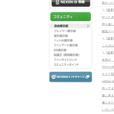
長かった
[返
やっときた(
待ち遠し
確認メー
[返
こんばん
[返
名前が＿|
ｲﾔｧｧｧｧｧﾎ
テスト投稿
sekihan p
待ってま
遂に来ま
遂にきた
いろいろ