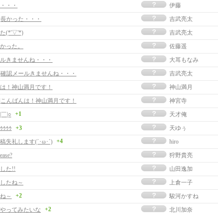
・・・
伊藤
事]長かった・・・
吉武亮太
*'▽'*)
吉武亮太
かった。
佐藤遥
ルきませんね・・・
大耳もなみ
事]確認メールきませんね・・・
吉武亮太
は！神山満月です！
神山満月
事]こんばんは！神山満月です！
神宮寺
+1
￣|○
天才俺
ｩｩｩｩ
+3
天ゆぅ
+4
失礼します(´･ω･`)
hiro
lease?
狩野貴亮
した!!
山田逸加
したね～
上倉一子
+2
ね～
駿河かすね
+2
やってみたいな
北川加奈