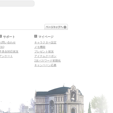
ページトップへ
サポート
マイページ
お問い合わせ
キャラクター設定
FAQ
メモ機能
不具合対応状況
プレゼント状況
アンケート
アイテムクーポン
2次パスワード初期化
キャンペーン応募