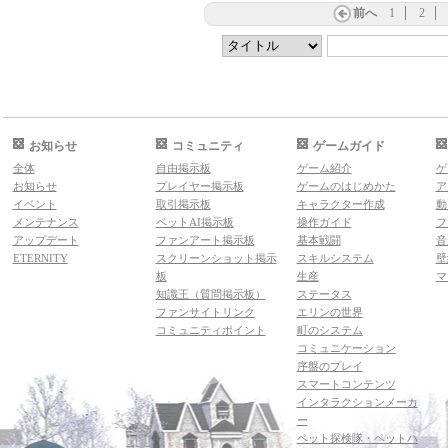
前へ
1
2
お知らせ
コミュニティ
ゲームガイド
全体
自由掲示板
ゲーム紹介
ゲ
お知らせ
プレイヤー掲示板
ゲームのはじめかた
ア
イベント
取引掲示板
キャラクター作成
動
メンテナンス
ペットAI掲示板
操作ガイド
フ
アップデート
ファンアート掲示板
基本戦闘
音
ETERNITY
スクリーンショット掲示
スキルシステム
壁
板
生産
マ
知識王（質問掲示板）
ステータス
ファンサイトリンク
エリンの世界
コミュニティポイント
町のシステム
コミュニケーション
序盤のプレイ
スマートコンテンツ
インタラクションメーカ
ー
ペット探検隊・ペットハ