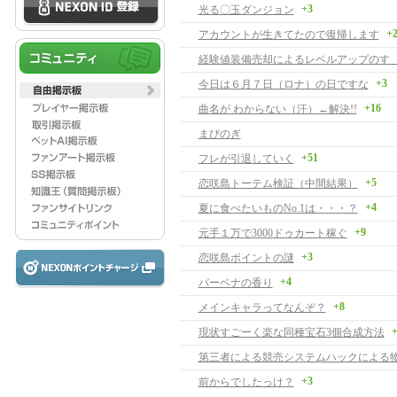
+3
光る〇玉ダンジョン
+
アカウントが生きてたので復帰します
経験値装備売却によるレベルアップのす
+3
今日は６月７日（ロナ）の日ですな
+16
曲名が わからない（汗）←解決!!
まびのぎ
+51
フレが引退していく
+5
恋咲島トーテム検証（中間結果）
+4
夏に食べたいものNo.1は・・・？
+9
元手１万で3000ドゥカート稼ぐ
+3
恋咲島ポイントの謎
+4
バーベナの香り
+8
メインキャラってなんぞ？
+
現状すごーく楽な同種宝石3個合成方法
+3
前からでしたっけ？