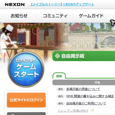
NEXON
【メイプルストーリー】CROWNアップデート
各掲示板の用途について
MML関連の書き込みに関する補足
自由掲示板のご利用について
+7
ミレシアン失格の叫び