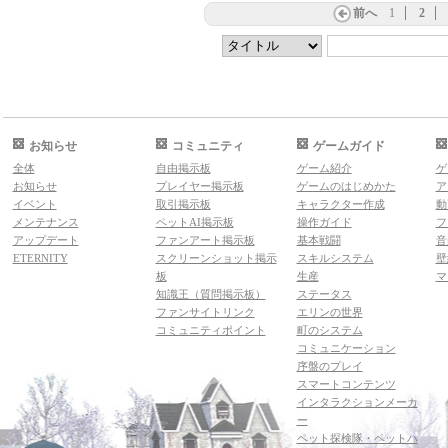
前へ
1
2
お知らせ
コミュニティ
ゲームガイド
全体
自由掲示板
ゲーム紹介
ゲ
お知らせ
プレイヤー掲示板
ゲームのはじめかた
ア
イベント
取引掲示板
キャラクター作成
動
メンテナンス
ペットAI掲示板
操作ガイド
フ
アップデート
ファンアート掲示板
基本戦闘
音
ETERNITY
スクリーンショット掲示
スキルシステム
壁
板
生産
マ
知識王（質問掲示板）
ステータス
ファンサイトリンク
エリンの世界
コミュニティポイント
町のシステム
コミュニケーション
序盤のプレイ
スマートコンテンツ
インタラクションメーカ
ー
ペット探検隊・ペットハ