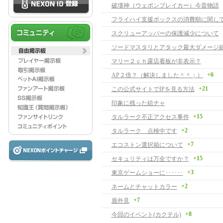
破壊神（ウェポンブレイカー）今昔物語
フライハイ支援ボックスの消費順に関して(7
スクリューアッパーの保護減少について
ソードマスタリとアタック最大ダメージ
マリー２ｃｈ露店看板が非表示？
+6
AP２倍？（解決しました＾＾；）
+21
この公式サイトでIPを見る方法
印象に残った絵チャ
+15
タルラーク不正アクセス事件
+2
タルラーク 点検中です
+7
エコストン選択箱について
+15
セキュリティは万全ですか？
+3
東京ゲームショーに･･････
+2
ネームとチャットカラー
+7
盾外見
+8
今回のイベント(カクテル)