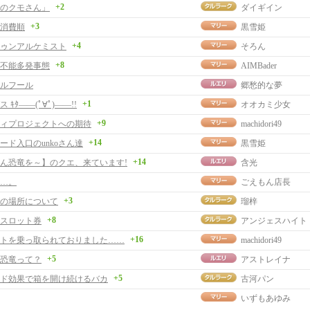
+2
のクモさん」
ダイギイン
+3
消費順
黒雪姫
+4
ゥンアルケミスト
そろん
+8
不能多発事態
AIMBader
ルフール
郷愁的な夢
+1
 ｷﾀ――(ﾟ∀ﾟ)――!!
オオカミ少女
+9
ィプロジェクトへの期待
machidori49
+14
ード入口のunkoさん達
黒雪姫
+14
ん恐竜を～】のクエ、来ています!
含光
…。
ごえもん店長
+3
の場所について
瑠梓
+8
スロット券
アンジェスハイト
+16
トを乗っ取られておりました……
machidori49
+5
恐竜って？
アストレイナ
+5
ド効果で箱を開け続けるバカ
古河パン
いずもあゆみ