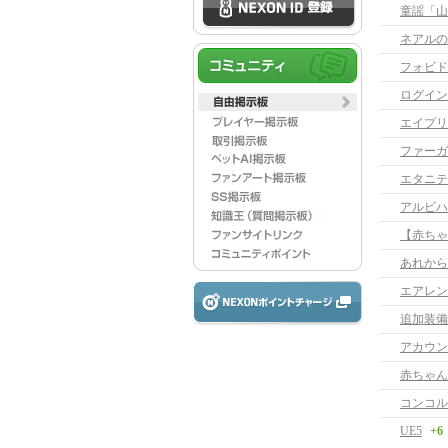
童謡「山
ネアルの
フォビド
ログイン
エイプリ
ファーガス
エタニテ
アルビハ
【赤ちゃ
あれから
エアレン
追加装備
アカウン
赤ちゃん
コンコル
UE5
+6