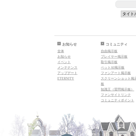
お知らせ
コミュニティ
全体
自由掲示板
お知らせ
プレイヤー掲示板
イベント
取引掲示板
メンテナンス
ペットAI掲示板
アップデート
ファンアート掲示板
ETERNITY
スクリーンショット掲
板
知識王（質問掲示板）
ファンサイトリンク
コミュニティポイント