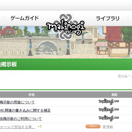
マビノギ
ホーム
>
掲示板の用途について
ML関連の書き込みに関する補足
由掲示板のご利用について
+7
ホールで苦悩する事。
黒雪姫