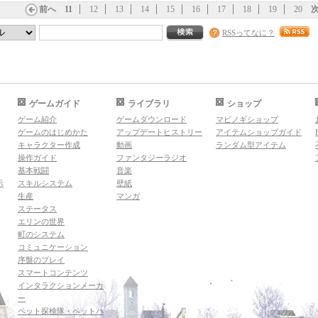
前へ
11
12
13
14
15
16
17
18
19
20
RSSってなに？
ゲームガイド
ライブラリ
ショップ
ゲーム紹介
ゲームダウンロード
マビノギショップ
ゲームのはじめかた
アップデートヒストリー
アイテムショップガイド
キャラクター作成
動画
ランダム型アイテム
操作ガイド
ファンタジーラジオ
基本戦闘
音楽
示
スキルシステム
壁紙
生産
マンガ
ステータス
エリンの世界
町のシステム
コミュニケーション
序盤のプレイ
スマートコンテンツ
インタラクションメーカ
ー
ペット探検隊・ペットハ