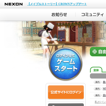
NEXON
【メイプルストーリー】CROWNアップデート
各
M
自
私がバン