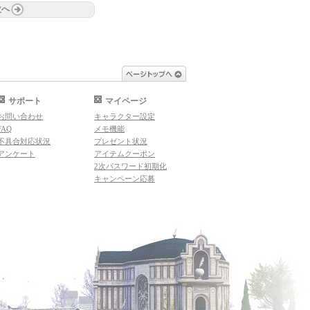
次へ
ページトップへ
サポート
マイページ
お問い合わせ
キャラクター設定
FAQ
メモ機能
不具合対応状況
プレゼント状況
アンケート
アイテムクーポン
2次パスワード初期化
キャンペーン応募