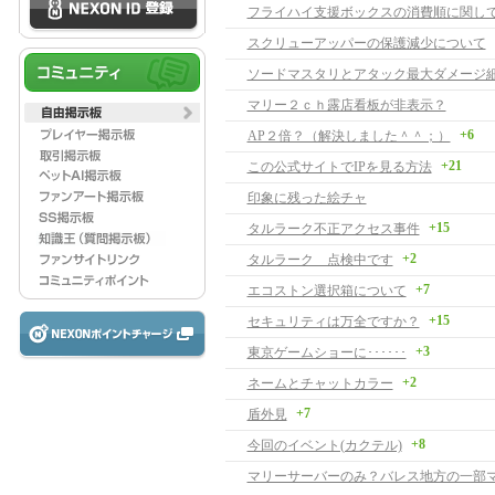
フライハイ支援ボックスの消費順に関して(7
スクリューアッパーの保護減少について
ソードマスタリとアタック最大ダメージ
マリー２ｃｈ露店看板が非表示？
+6
AP２倍？（解決しました＾＾；）
+21
この公式サイトでIPを見る方法
印象に残った絵チャ
+15
タルラーク不正アクセス事件
+2
タルラーク 点検中です
+7
エコストン選択箱について
+15
セキュリティは万全ですか？
+3
東京ゲームショーに･･････
+2
ネームとチャットカラー
+7
盾外見
+8
今回のイベント(カクテル)
マリーサーバーのみ？バレス地方の一部