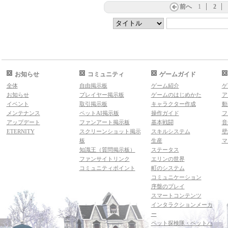
前へ
1
2
お知らせ
コミュニティ
ゲームガイド
全体
自由掲示板
ゲーム紹介
ゲ
お知らせ
プレイヤー掲示板
ゲームのはじめかた
ア
イベント
取引掲示板
キャラクター作成
動
メンテナンス
ペットAI掲示板
操作ガイド
フ
アップデート
ファンアート掲示板
基本戦闘
音
ETERNITY
スクリーンショット掲示
スキルシステム
壁
板
生産
マ
知識王（質問掲示板）
ステータス
ファンサイトリンク
エリンの世界
コミュニティポイント
町のシステム
コミュニケーション
序盤のプレイ
スマートコンテンツ
インタラクションメーカ
ー
ペット探検隊・ペットハ