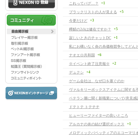
+1
これってバグ…？
+5
ブラックリストの人が見える
+3
今更だけど
+5
樽鯖の2chは健在ですか？
+1
寂しいときのチャットDC
+6
ナオエロ共和国
+2
※イベント終了注意報※
+4
デュクシ
ゲーム会社は、なぜ口を塞ぐのか
ヴァルキリーボックスアイテムに関する
ベテラン層に聞く新職業について(意見感謝
ドテトテ トテチチ
ヒューリーファイターの良いところ
+1
アルカナの炎の結び選択ボックス