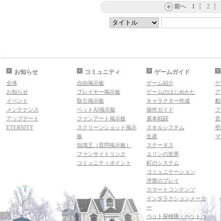
前へ
1
2
お知らせ
コミュニティ
ゲームガイド
全体
自由掲示板
ゲーム紹介
ゲ
お知らせ
プレイヤー掲示板
ゲームのはじめかた
ア
イベント
取引掲示板
キャラクター作成
動
メンテナンス
ペットAI掲示板
操作ガイド
フ
アップデート
ファンアート掲示板
基本戦闘
音
ETERNITY
スクリーンショット掲示
スキルシステム
壁
板
生産
マ
知識王（質問掲示板）
ステータス
ファンサイトリンク
エリンの世界
コミュニティポイント
町のシステム
コミュニケーション
序盤のプレイ
スマートコンテンツ
インタラクションメーカ
ー
ペット探検隊・ペットハ