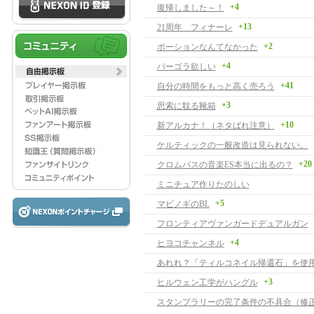
+4
復帰しました～！
+13
21周年 フィナーレ
+2
ポーションなんてなかった
+4
パーゴラ欲しい
+41
自分の時間をもっと高く売ろう
+3
思索に耽る靴箱
+10
新アルカナ！（ネタばれ注意）
ケルティックの一般改造は見られない。
+20
クロムバスの音楽ES本当に出るの？
ミニチュア作りたのしい
+5
マビノギのBL
フロンティアヴァンガードデュアルガン
+4
ヒヨコチャンネル
あれれ？「ティルコネイル帰還石」を使
+3
ヒルウェン工学がハングル