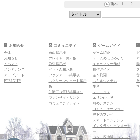
前へ
1
2
お知らせ
コミュニティ
ゲームガイド
全体
自由掲示板
ゲーム紹介
ゲ
お知らせ
プレイヤー掲示板
ゲームのはじめかた
ア
イベント
取引掲示板
キャラクター作成
動
メンテナンス
ペットAI掲示板
操作ガイド
フ
アップデート
ファンアート掲示板
基本戦闘
音
ETERNITY
スクリーンショット掲示
スキルシステム
壁
板
生産
マ
知識王（質問掲示板）
ステータス
ファンサイトリンク
エリンの世界
コミュニティポイント
町のシステム
コミュニケーション
序盤のプレイ
スマートコンテンツ
インタラクションメーカ
ー
ペット探検隊・ペットハ