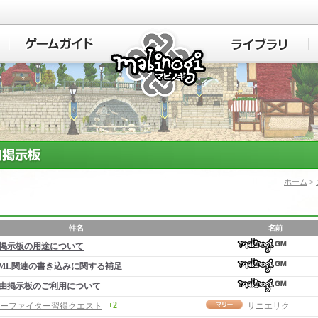
マビノギ
ホーム
>
掲示板の用途について
ML関連の書き込みに関する補足
由掲示板のご利用について
+2
ーファイター習得クエスト
サニエリク