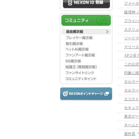
ファーガ
破壊神（
フライハ
スクリュ
ソードマ
マリー２
AP２倍
この公式
印象に残
タルラー
タルラー
エコスト
セキュリ
東京ゲーム
ネームと
盾外見