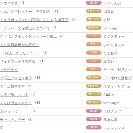
+5
シウス武器
レベッカ22
+13
ウェポンブレイカー）今昔物語
由梨恵
+5
イ支援ボックスの消費順に関して(7/16訂正)
厳爺
+2
ーアッパーの保護減少について
verolynger
+8
スタリとアタック最大ダメージ細工
ロジスティー
ｃｈ露店看板が非表示？
ひいらぎあや
+6
？（解決しました＾＾；）
たまねぎ
+21
サイトでIPを見る方法
黒雪姫
った絵チャ
ティティ叔父さん
+15
ク不正アクセス事件
ぶっ壊れた油揚げ
+2
ク 点検中です
オフィーリア_tar
+7
ン選択箱について
Arkianse
+15
ティは万全ですか？
verolynger
+3
ショーに･･････
ホログラフ
+2
チャットカラー
草食系漢
+7
マルフォンス