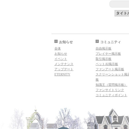
お知らせ
コミュニティ
全体
自由掲示板
お知らせ
プレイヤー掲示板
イベント
取引掲示板
メンテナンス
ペットAI掲示板
アップデート
ファンアート掲示板
ETERNITY
スクリーンショット掲
板
知識王（質問掲示板）
ファンサイトリンク
コミュニティポイント