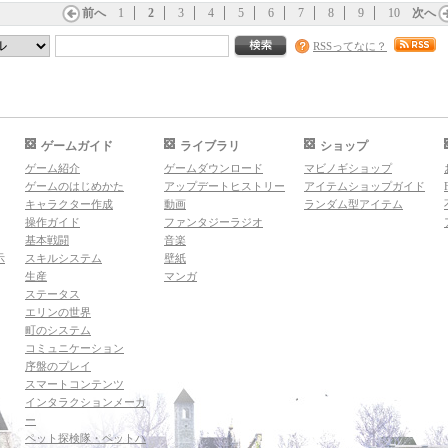
前へ
1
2
3
4
5
6
7
8
9
10
次へ
RSSってなに？
ゲームガイド
ライブラリ
ショップ
ゲーム紹介
ゲームダウンロード
マビノギショップ
ゲームのはじめかた
アップデートヒストリー
アイテムショップガイド
キャラクター作成
動画
ランダム型アイテム
操作ガイド
ファンタジーラジオ
基本戦闘
音楽
示
スキルシステム
壁紙
生産
マンガ
ステータス
エリンの世界
町のシステム
コミュニケーション
序盤のプレイ
スマートコンテンツ
インタラクションメーカ
ー
ペット探検隊・ペットハ