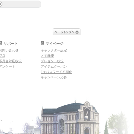
ページトップへ
サポート
マイページ
お問い合わせ
キャラクター設定
FAQ
メモ機能
不具合対応状況
プレゼント状況
アンケート
アイテムクーポン
2次パスワード初期化
キャンペーン応募