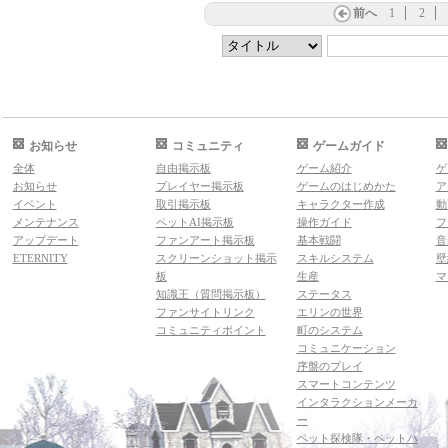
前へ
1
2
お知らせ
コミュニティ
ゲームガイド
全体
自由掲示板
ゲーム紹介
ゲ
お知らせ
プレイヤー掲示板
ゲームのはじめかた
ア
イベント
取引掲示板
キャラクター作成
動
メンテナンス
ペットAI掲示板
操作ガイド
フ
アップデート
ファンアート掲示板
基本戦闘
音
ETERNITY
スクリーンショット掲示
スキルシステム
壁
板
生産
マ
知識王（質問掲示板）
ステータス
ファンサイトリンク
エリンの世界
コミュニティポイント
町のシステム
コミュニケーション
序盤のプレイ
スマートコンテンツ
インタラクションメーカ
ー
ペット探検隊・ペットハ