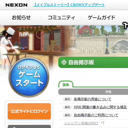
NEXON
【メイプルストーリー】CROWNアップデート
各掲示板の用途について
MML関連の書き込みに関する補足
自由掲示板のご利用について
+7
ミレシアン失格の叫び