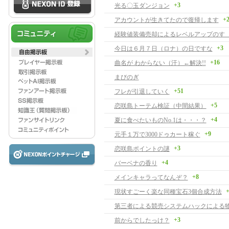
+3
光る〇玉ダンジョン
+
アカウントが生きてたので復帰します
経験値装備売却によるレベルアップのす
+3
今日は６月７日（ロナ）の日ですな
+16
曲名が わからない（汗）←解決!!
まびのぎ
+51
フレが引退していく
+5
恋咲島トーテム検証（中間結果）
+4
夏に食べたいものNo.1は・・・？
+9
元手１万で3000ドゥカート稼ぐ
+3
恋咲島ポイントの謎
+4
バーベナの香り
+8
メインキャラってなんぞ？
+
現状すごーく楽な同種宝石3個合成方法
+3
前からでしたっけ？