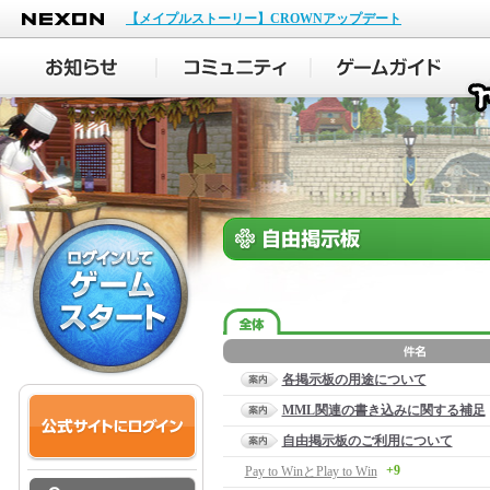
NEXON
【メイプルストーリー】CROWNアップデート
各掲示板の用途について
MML関連の書き込みに関する補足
自由掲示板のご利用について
+9
Pay to WinとPlay to Win