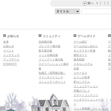
前へ
1
2
お知らせ
コミュニティ
ゲームガイド
全体
自由掲示板
ゲーム紹介
ゲ
お知らせ
プレイヤー掲示板
ゲームのはじめかた
ア
イベント
取引掲示板
キャラクター作成
動
メンテナンス
ペットAI掲示板
操作ガイド
フ
アップデート
ファンアート掲示板
基本戦闘
音
ETERNITY
スクリーンショット掲示
スキルシステム
壁
板
生産
マ
知識王（質問掲示板）
ステータス
ファンサイトリンク
エリンの世界
コミュニティポイント
町のシステム
コミュニケーション
序盤のプレイ
スマートコンテンツ
インタラクションメーカ
ー
ペット探検隊・ペットハ