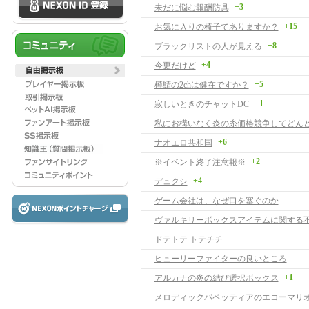
+3
未だに悩む報酬防具
+15
お気に入りの椅子てありますか？
+8
ブラックリストの人が見える
+4
今更だけど
+5
樽鯖の2chは健在ですか？
+1
寂しいときのチャットDC
+6
ナオエロ共和国
+2
※イベント終了注意報※
+4
デュクシ
ゲーム会社は、なぜ口を塞ぐのか
ヴァルキリーボックスアイテムに関する
ドテトテ トテチチ
ヒューリーファイターの良いところ
+1
アルカナの炎の結び選択ボックス