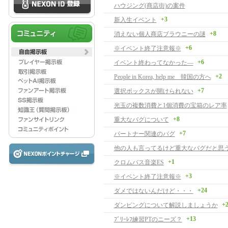
ハウジング(商店街)の案件
+3
新入生イベント
+8
消えない個人商店ブラウニーの謎
+6
※イベント終了注意報※
+6
イベント終わってなかった―
+2
People in Korea, help me 韓国の方へ
+7
選択ボックスが開けられない
光玉の複数消費と1個消費の宝箱のレア率
+8
重大なバグについて
+7
パートナー関連のバグ
他の人も言ってるけど重大なバグだと思
+1
クロムバス音楽ES
+3
※イベント終了注意報※
+24
ダメではないんだけど・・・
+
ダンピングについて解説しましょうか
+13
ﾌﾞﾘｰﾚﾌ練習PTのニーズ？