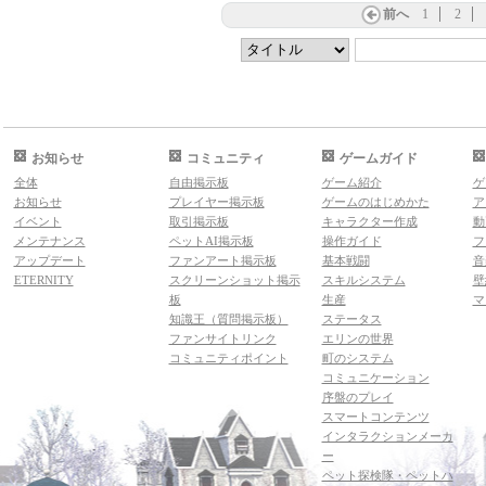
前へ
1
2
お知らせ
コミュニティ
ゲームガイド
全体
自由掲示板
ゲーム紹介
ゲ
お知らせ
プレイヤー掲示板
ゲームのはじめかた
ア
イベント
取引掲示板
キャラクター作成
動
メンテナンス
ペットAI掲示板
操作ガイド
フ
アップデート
ファンアート掲示板
基本戦闘
音
ETERNITY
スクリーンショット掲示
スキルシステム
壁
板
生産
マ
知識王（質問掲示板）
ステータス
ファンサイトリンク
エリンの世界
コミュニティポイント
町のシステム
コミュニケーション
序盤のプレイ
スマートコンテンツ
インタラクションメーカ
ー
ペット探検隊・ペットハ