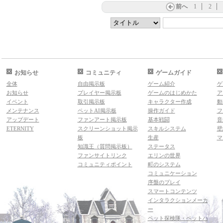
前へ
1
2
お知らせ
コミュニティ
ゲームガイド
全体
自由掲示板
ゲーム紹介
ゲ
お知らせ
プレイヤー掲示板
ゲームのはじめかた
ア
イベント
取引掲示板
キャラクター作成
動
メンテナンス
ペットAI掲示板
操作ガイド
フ
アップデート
ファンアート掲示板
基本戦闘
音
ETERNITY
スクリーンショット掲示
スキルシステム
壁
板
生産
マ
知識王（質問掲示板）
ステータス
ファンサイトリンク
エリンの世界
コミュニティポイント
町のシステム
コミュニケーション
序盤のプレイ
スマートコンテンツ
インタラクションメーカ
ー
ペット探検隊・ペットハ