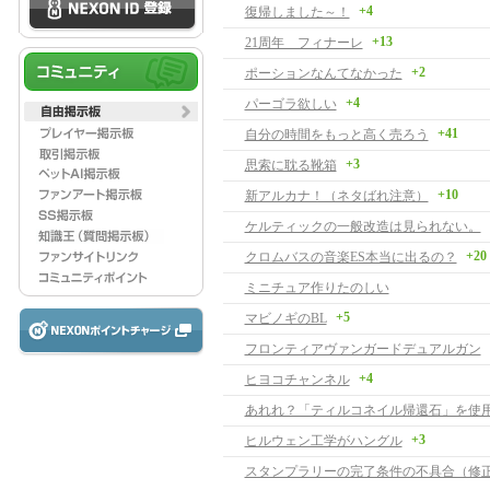
+4
復帰しました～！
+13
21周年 フィナーレ
+2
ポーションなんてなかった
+4
パーゴラ欲しい
+41
自分の時間をもっと高く売ろう
+3
思索に耽る靴箱
+10
新アルカナ！（ネタばれ注意）
ケルティックの一般改造は見られない。
+20
クロムバスの音楽ES本当に出るの？
ミニチュア作りたのしい
+5
マビノギのBL
フロンティアヴァンガードデュアルガン
+4
ヒヨコチャンネル
あれれ？「ティルコネイル帰還石」を使
+3
ヒルウェン工学がハングル