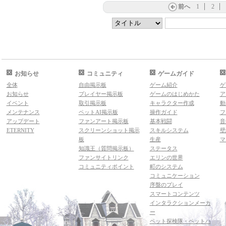
前へ
1
2
お知らせ
コミュニティ
ゲームガイド
全体
自由掲示板
ゲーム紹介
ゲ
お知らせ
プレイヤー掲示板
ゲームのはじめかた
ア
イベント
取引掲示板
キャラクター作成
動
メンテナンス
ペットAI掲示板
操作ガイド
フ
アップデート
ファンアート掲示板
基本戦闘
音
ETERNITY
スクリーンショット掲示
スキルシステム
壁
板
生産
マ
知識王（質問掲示板）
ステータス
ファンサイトリンク
エリンの世界
コミュニティポイント
町のシステム
コミュニケーション
序盤のプレイ
スマートコンテンツ
インタラクションメーカ
ー
ペット探検隊・ペットハ