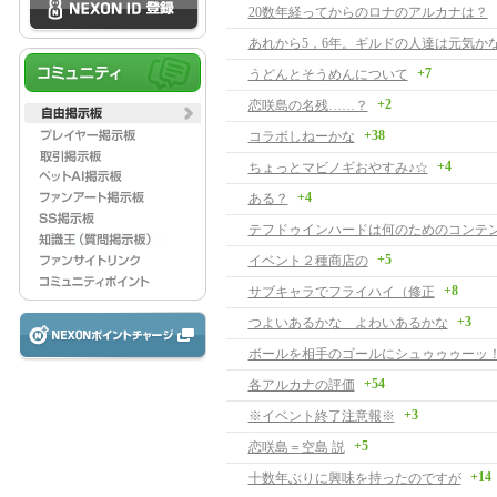
20数年経ってからのロナのアルカナは？
あれから5，6年。ギルドの人達は元気か
+7
うどんとそうめんについて
+2
恋咲島の名残……？
+38
コラボしねーかな
+4
ちょっとマビノギおやすみ♪☆
+4
ある？
テフドゥインハードは何のためのコンテ
+5
イベント２種商店の
+8
サブキャラでフライハイ（修正
+3
つよいあるかな よわいあるかな
ボールを相手のゴールにシュゥゥゥーッ
+54
各アルカナの評価
+3
※イベント終了注意報※
+5
恋咲島＝空島 説
+14
十数年ぶりに興味を持ったのですが