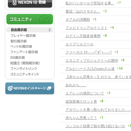
+7
私がバンホールで苦悩する事。
+2
童謡「山のクモさん」
+3
ネアルの消費順
+4
フォビドゥンアルケミスト
+8
ログイン不能多発事態
エイプリルフール
+1
ファーガス ｷﾀ――(ﾟ∀ﾟ)――!!
+9
エタニティプロジェクトへの期待
+14
アルビハード入口のunkoさん達
【赤ちゃん恐竜を～】のクエ、来ています
あれから…。
+3
エアレンの場所について
+8
追加装備スロット券
アカウントを乗っ取られておりました…
+5
赤ちゃん恐竜って？
+
コンコルド効果で箱を開け続けるバカ