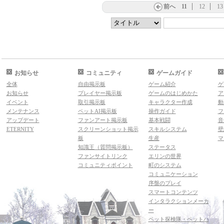
前へ
11
12
13
お知らせ
コミュニティ
ゲームガイド
全体
自由掲示板
ゲーム紹介
ゲ
お知らせ
プレイヤー掲示板
ゲームのはじめかた
ア
イベント
取引掲示板
キャラクター作成
動
メンテナンス
ペットAI掲示板
操作ガイド
フ
アップデート
ファンアート掲示板
基本戦闘
音
ETERNITY
スクリーンショット掲示
スキルシステム
壁
板
生産
マ
知識王（質問掲示板）
ステータス
ファンサイトリンク
エリンの世界
コミュニティポイント
町のシステム
コミュニケーション
序盤のプレイ
スマートコンテンツ
インタラクションメーカ
ー
ペット探検隊・ペットハ