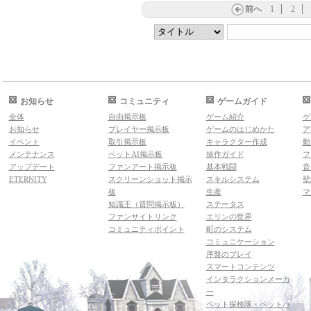
前へ
1
2
お知らせ
コミュニティ
ゲームガイド
全体
自由掲示板
ゲーム紹介
ゲ
お知らせ
プレイヤー掲示板
ゲームのはじめかた
ア
イベント
取引掲示板
キャラクター作成
動
メンテナンス
ペットAI掲示板
操作ガイド
フ
アップデート
ファンアート掲示板
基本戦闘
音
ETERNITY
スクリーンショット掲示
スキルシステム
壁
板
生産
マ
知識王（質問掲示板）
ステータス
ファンサイトリンク
エリンの世界
コミュニティポイント
町のシステム
コミュニケーション
序盤のプレイ
スマートコンテンツ
インタラクションメーカ
ー
ペット探検隊・ペットハ