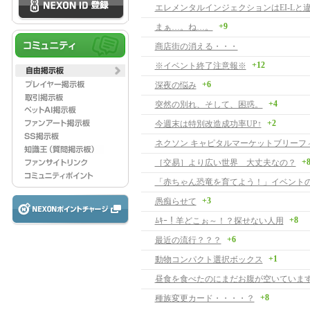
+9
まぁ…。ね…。
商店街の消える・・・
+12
※イベント終了注意報※
+6
深夜の悩み
+4
突然の別れ、そして、困惑。
+2
今週末は特別改造成功率UP↑
+
［交易］より広い世界 大丈夫なの？
「赤ちゃん恐竜を育てよう！」イベント
+3
愚痴らせて
+8
ﾑｷｰ！羊どこぉ～！？探せない人用
+6
最近の流行？？？
+1
動物コンパクト選択ボックス
昼食を食べたのにまだお腹が空いていま
+8
種族変更カード・・・・？