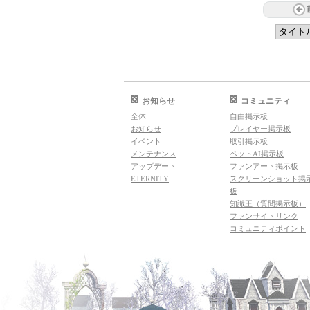
お知らせ
コミュニティ
全体
自由掲示板
お知らせ
プレイヤー掲示板
イベント
取引掲示板
メンテナンス
ペットAI掲示板
アップデート
ファンアート掲示板
ETERNITY
スクリーンショット掲
板
知識王（質問掲示板）
ファンサイトリンク
コミュニティポイント