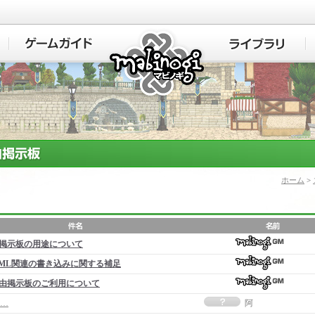
マビノギ
ホーム
>
掲示板の用途について
ML関連の書き込みに関する補足
由掲示板のご利用について
…
阿