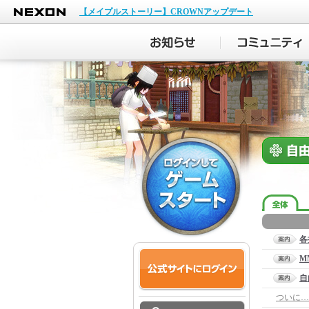
NEXON
【メイプルストーリー】CROWNアップデート
各
M
自
ついに…