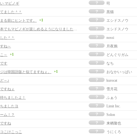
い マビノギ
司
てました＾＾
黒猫
+1
まる前にヒントです。
エシドスノウ
ついに日本でもマビノギが楽しめるようになりましたね。
エシドスノウ
した＾＾
nossi
すね～
月夜鴉
+1
こ～
どんぐりガム
です
なち
+1
ジは韓国語版と似てますねぇ。
おなかいっぱい
ど～♪
kurocat
ですねぇ
雪月花
待ちましたよ！
ふぁう
ちましたヨ
Limit Inc.
ーム！？
Solon
ですね
来栖隆也
コこけこっこ
うにくろ