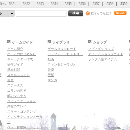
前へ
5351
5352
5353
5354
5355
5356
5357
5358
5359
RSSってなに？
ゲームガイド
ライブラリ
ショップ
ゲーム紹介
ゲームダウンロード
マビノギショップ
ゲームのはじめかた
アップデートヒストリー
アイテムショップガイド
キャラクター作成
動画
ランダム型アイテム
操作ガイド
ファンタジーラジオ
基本戦闘
音楽
示
スキルシステム
壁紙
生産
マンガ
ステータス
エリンの世界
町のシステム
コミュニケーション
序盤のプレイ
スマートコンテンツ
インタラクションメーカ
ー
ペット探検隊・ペットハ