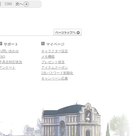
5360
次へ
ページトップへ
サポート
マイページ
お問い合わせ
キャラクター設定
FAQ
メモ機能
不具合対応状況
プレゼント状況
アンケート
アイテムクーポン
2次パスワード初期化
キャンペーン応募