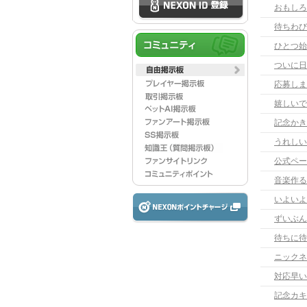
おもしろ
待ちわび
ひとつ始
応募しま
嬉しいで
記念かき
うれしい
公式ペー
音楽作る
いよいよ
ずいぶん
待ちに待
ニックネ
対応早い
記念カキ