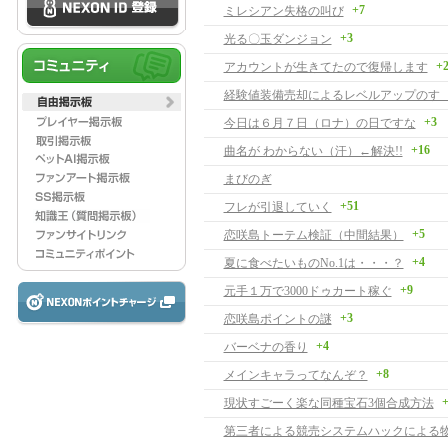
+7
ミレシアン失格の叫び
+3
光る〇玉ダンジョン
+
アカウントが生きてたので復帰します
経験値装備売却によるレベルアップのす
+3
今日は６月７日（ロナ）の日ですな
+16
曲名が わからない（汗）←解決!!
まびのぎ
+51
フレが引退していく
+5
恋咲島トーテム検証（中間結果）
+4
夏に食べたいものNo.1は・・・？
+9
元手１万で3000ドゥカート稼ぐ
+3
恋咲島ポイントの謎
+4
バーベナの香り
+8
メインキャラってなんぞ？
+
現状すごーく楽な同種宝石3個合成方法