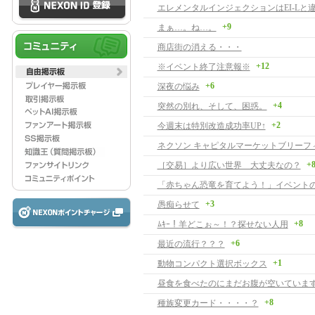
+9
まぁ…。ね…。
商店街の消える・・・
+12
※イベント終了注意報※
+6
深夜の悩み
+4
突然の別れ、そして、困惑。
+2
今週末は特別改造成功率UP↑
+
［交易］より広い世界 大丈夫なの？
「赤ちゃん恐竜を育てよう！」イベント
+3
愚痴らせて
+8
ﾑｷｰ！羊どこぉ～！？探せない人用
+6
最近の流行？？？
+1
動物コンパクト選択ボックス
昼食を食べたのにまだお腹が空いていま
+8
種族変更カード・・・・？