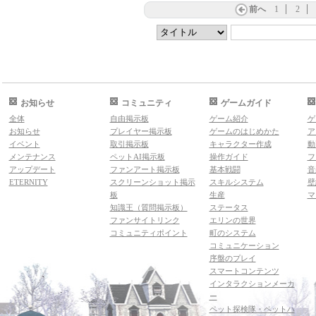
前へ
1
2
お知らせ
コミュニティ
ゲームガイド
全体
自由掲示板
ゲーム紹介
ゲ
お知らせ
プレイヤー掲示板
ゲームのはじめかた
ア
イベント
取引掲示板
キャラクター作成
動
メンテナンス
ペットAI掲示板
操作ガイド
フ
アップデート
ファンアート掲示板
基本戦闘
音
ETERNITY
スクリーンショット掲示
スキルシステム
壁
板
生産
マ
知識王（質問掲示板）
ステータス
ファンサイトリンク
エリンの世界
コミュニティポイント
町のシステム
コミュニケーション
序盤のプレイ
スマートコンテンツ
インタラクションメーカ
ー
ペット探検隊・ペットハ