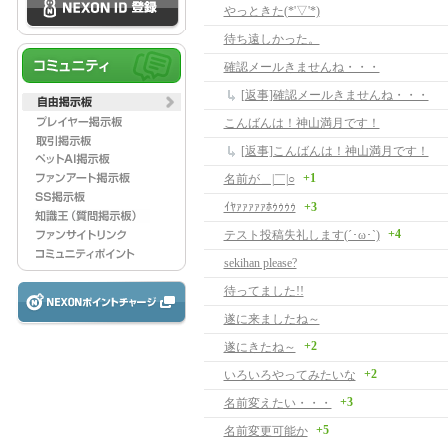
やっときた(*'▽'*)
待ち遠しかった。
確認メールきませんね・・・
[返事]確認メールきませんね・・・
こんばんは！神山満月です！
[返事]こんばんは！神山満月です！
+1
名前が＿|￣|○
ｲﾔｧｧｧｧｧﾎｩｩｩｩ
+3
+4
テスト投稿失礼します(´･ω･`)
sekihan please?
待ってました!!
遂に来ましたね～
+2
遂にきたね～
+2
いろいろやってみたいな
+3
名前変えたい・・・
+5
名前変更可能か