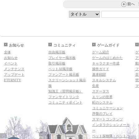
前へ
お知らせ
コミュニティ
ゲームガイド
全体
自由掲示板
ゲーム紹介
ゲ
お知らせ
プレイヤー掲示板
ゲームのはじめかた
ア
イベント
取引掲示板
キャラクター作成
動
メンテナンス
ペットAI掲示板
操作ガイド
フ
アップデート
ファンアート掲示板
基本戦闘
音
ETERNITY
スクリーンショット掲示
スキルシステム
壁
板
生産
マ
知識王（質問掲示板）
ステータス
ファンサイトリンク
エリンの世界
コミュニティポイント
町のシステム
コミュニケーション
序盤のプレイ
スマートコンテンツ
インタラクションメーカ
ー
ペット探検隊・ペットハ