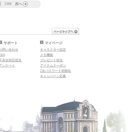
5360
次へ
ページトップへ
サポート
マイページ
お問い合わせ
キャラクター設定
FAQ
メモ機能
不具合対応状況
プレゼント状況
アンケート
アイテムクーポン
2次パスワード初期化
キャンペーン応募