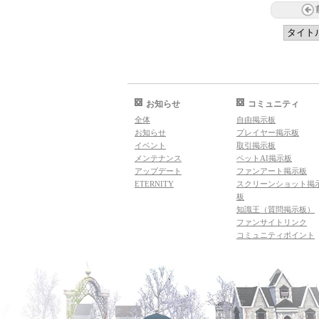
お知らせ
コミュニティ
全体
自由掲示板
お知らせ
プレイヤー掲示板
イベント
取引掲示板
メンテナンス
ペットAI掲示板
アップデート
ファンアート掲示板
ETERNITY
スクリーンショット掲
板
知識王（質問掲示板）
ファンサイトリンク
コミュニティポイント