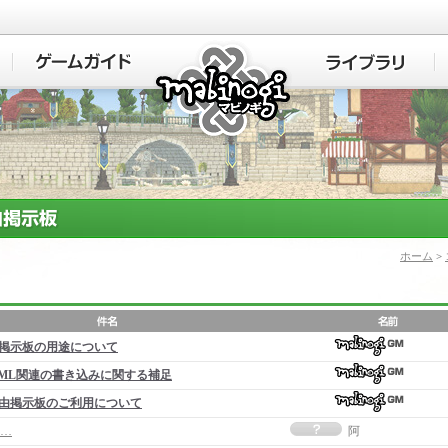
マビノギ
ホーム
>
掲示板の用途について
ML関連の書き込みに関する補足
由掲示板のご利用について
…
阿