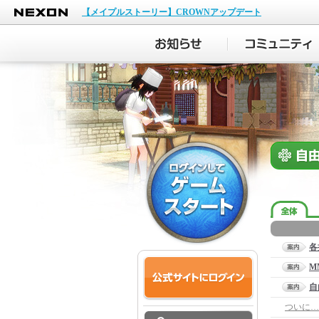
NEXON
【メイプルストーリー】CROWNアップデート
各
M
自
ついに…