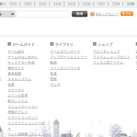
前へ
5351
5352
5353
5354
5355
5356
5357
5358
5359
RSSってなに？
ゲームガイド
ライブラリ
ショップ
ゲーム紹介
ゲームダウンロード
マビノギショップ
ゲームのはじめかた
アップデートヒストリー
アイテムショップガイド
キャラクター作成
動画
ランダム型アイテム
操作ガイド
ファンタジーラジオ
基本戦闘
音楽
示
スキルシステム
壁紙
生産
マンガ
ステータス
エリンの世界
町のシステム
コミュニケーション
序盤のプレイ
スマートコンテンツ
インタラクションメーカ
ー
ペット探検隊・ペットハ