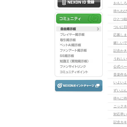
おもしろ
待ちわび
ひとつ始
応募しま
嬉しいで
記念かき
うれしい
公式ペー
音楽作る
いよいよ
ずいぶん
待ちに待
ニックネ
対応早い
記念カキ