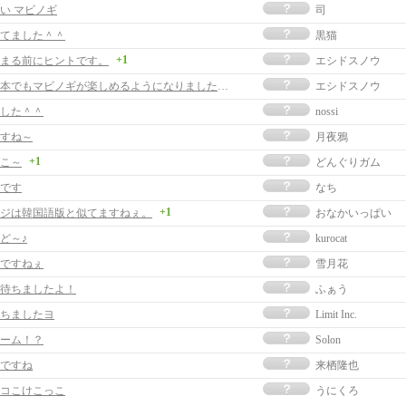
い マビノギ
司
てました＾＾
黒猫
+1
まる前にヒントです。
エシドスノウ
ついに日本でもマビノギが楽しめるようになりましたね。
エシドスノウ
した＾＾
nossi
すね～
月夜鴉
+1
こ～
どんぐりガム
です
なち
+1
ジは韓国語版と似てますねぇ。
おなかいっぱい
ど～♪
kurocat
ですねぇ
雪月花
待ちましたよ！
ふぁう
ちましたヨ
Limit Inc.
ーム！？
Solon
ですね
来栖隆也
コこけこっこ
うにくろ