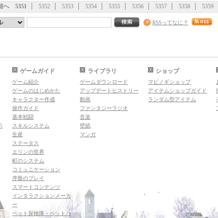
前へ
5351
5352
5353
5354
5355
5356
5357
5358
5359
RSSってなに？
ゲームガイド
ライブラリ
ショップ
ゲーム紹介
ゲームダウンロード
マビノギショップ
ゲームのはじめかた
アップデートヒストリー
アイテムショップガイド
キャラクター作成
動画
ランダム型アイテム
操作ガイド
ファンタジーラジオ
基本戦闘
音楽
示
スキルシステム
壁紙
生産
マンガ
ステータス
エリンの世界
町のシステム
コミュニケーション
序盤のプレイ
スマートコンテンツ
インタラクションメーカ
ー
ペット探検隊・ペットハ