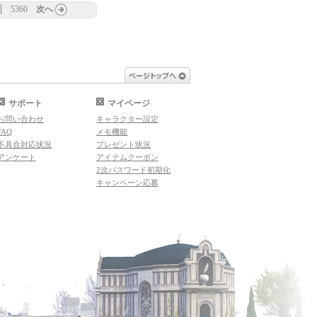
5360
次へ
ページトップへ
サポート
マイページ
お問い合わせ
キャラクター設定
FAQ
メモ機能
不具合対応状況
プレゼント状況
アンケート
アイテムクーポン
2次パスワード初期化
キャンペーン応募