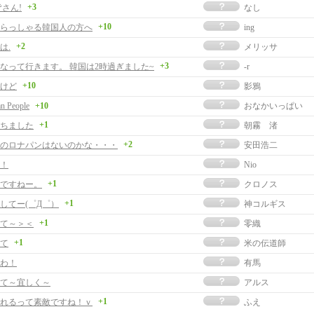
+3
皆さん!
なし
+10
らっしゃる韓国人の方へ
ing
+2
は.
メリッサ
+3
なって行きます。 韓国は2時過ぎました~
-r
+10
けど
影鴉
n People
+10
おなかいっぱい
+1
ちました
朝霧 渚
+2
のロナパンはないのかな・・・
安田浩二
！
Nio
+1
ですねー。
クロノス
+1
してー(゜Д゜）
神コルギス
+1
て～＞＜
零織
+1
て
米の伝道師
わ！
有馬
て～宜しく～
アルス
+1
れるって素敵ですね！ｖ
ふえ