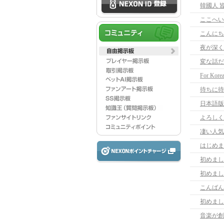
韓國人 
ここへい
こんにち
夜が深く
変な話だ
For Korea
待ちに待
日本語版
よろしく
凄い人気
はじめま
初めまし
初めまし
こんばん
初めまし
音楽が創