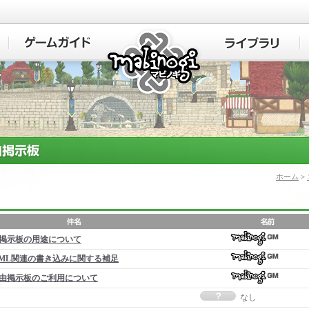
マビノギ
ホーム
>
掲示板の用途について
ML関連の書き込みに関する補足
由掲示板のご利用について
なし