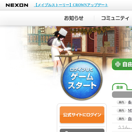
NEXON
【メイプルストーリー】CROWNアップデート
各
M
自
ううん。