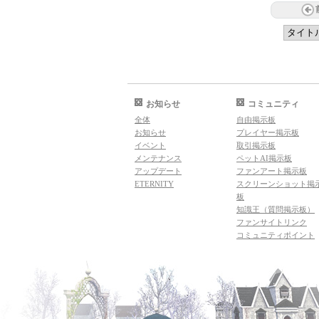
お知らせ
コミュニティ
全体
自由掲示板
お知らせ
プレイヤー掲示板
イベント
取引掲示板
メンテナンス
ペットAI掲示板
アップデート
ファンアート掲示板
ETERNITY
スクリーンショット掲
板
知識王（質問掲示板）
ファンサイトリンク
コミュニティポイント