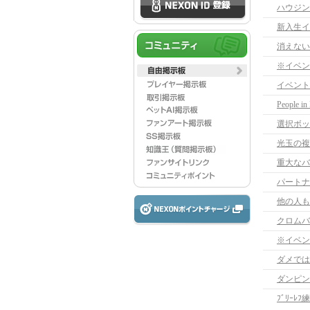
ハウジン
新入生イ
消えない
※イベン
イベント
People 
選択ボッ
光玉の複
重大なバ
パートナ
他の人も
クロムバ
※イベン
ダメでは
ダンピン
ﾌﾞﾘｰﾚ