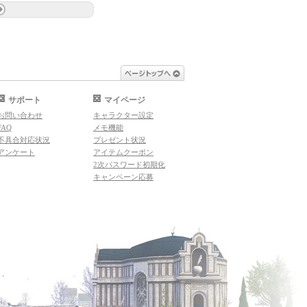
ページトップへ
サポート
マイページ
お問い合わせ
キャラクター設定
FAQ
メモ機能
不具合対応状況
プレゼント状況
アンケート
アイテムクーポン
2次パスワード初期化
キャンペーン応募