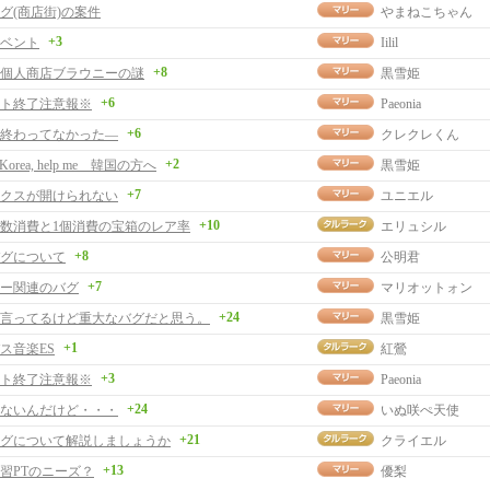
グ(商店街)の案件
やまねこちゃん
+3
ベント
Iilil
+8
個人商店ブラウニーの謎
黒雪姫
+6
ト終了注意報※
Paeonia
+6
終わってなかった―
クレクレくん
+2
in Korea, help me 韓国の方へ
黒雪姫
+7
クスが開けられない
ユニエル
+10
数消費と1個消費の宝箱のレア率
エリュシル
+8
グについて
公明君
+7
ー関連のバグ
マリオットォン
+24
言ってるけど重大なバグだと思う。
黒雪姫
+1
ス音楽ES
紅鶯
+3
ト終了注意報※
Paeonia
+24
ないんだけど・・・
いぬ咲ぺ天使
+21
グについて解説しましょうか
クライエル
+13
ﾌ練習PTのニーズ？
優梨