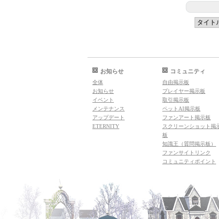
お知らせ
コミュニティ
全体
自由掲示板
お知らせ
プレイヤー掲示板
イベント
取引掲示板
メンテナンス
ペットAI掲示板
アップデート
ファンアート掲示板
ETERNITY
スクリーンショット掲
板
知識王（質問掲示板）
ファンサイトリンク
コミュニティポイント