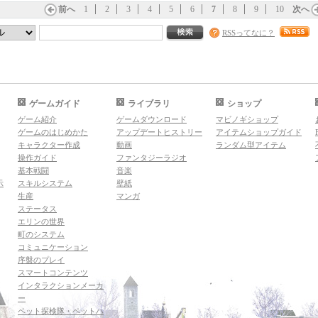
前へ
1
2
3
4
5
6
7
8
9
10
次へ
RSSってなに？
ゲームガイド
ライブラリ
ショップ
ゲーム紹介
ゲームダウンロード
マビノギショップ
ゲームのはじめかた
アップデートヒストリー
アイテムショップガイド
キャラクター作成
動画
ランダム型アイテム
操作ガイド
ファンタジーラジオ
基本戦闘
音楽
示
スキルシステム
壁紙
生産
マンガ
ステータス
エリンの世界
町のシステム
コミュニケーション
序盤のプレイ
スマートコンテンツ
インタラクションメーカ
ー
ペット探検隊・ペットハ