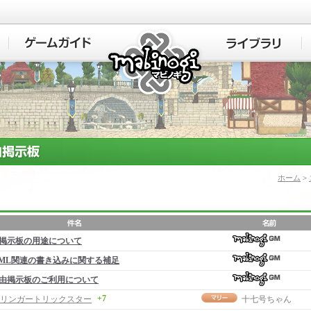
マビノギ
ホーム
>
掲示板の用途について
ML関連の書き込みに関する補足
由掲示板のご利用について
+7
リンガートリックスター
十七号ちゃん