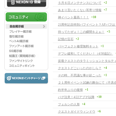
+2
５月６日メンテナンスについて
+7
あまり言いたくない耳寄り情報
+10
神イベント最高！！！
21周年記念特別バフイベント？APバフは
+5
待ってたぜぇ！この瞬間をよぉ！
+2
記憶の宝石
+1
パーフェクト修理無料キット
デフレ緩和してください！（4/30追記）
+4
クエストどこいったのかしら？
+1
その時、不思議な事が起こった
２１周年イベント試練の舞台にて（不具
+1
約半年ぶりの復帰
+10
バグ注意！4/22アプデ以降
+4
フェルンの人形
+6
クエストガイドウィンドウ