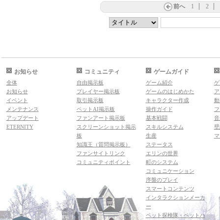
前へ
1
2
お知らせ
コミュニティ
ゲームガイド
全体
自由掲示板
ゲーム紹介
ゲ
お知らせ
プレイヤー掲示板
ゲームのはじめかた
ア
イベント
取引掲示板
キャラクター作成
動
メンテナンス
ペットAI掲示板
操作ガイド
フ
アップデート
ファンアート掲示板
基本戦闘
音
ETERNITY
スクリーンショット掲示
スキルシステム
壁
板
生産
マ
知識王（質問掲示板）
ステータス
ファンサイトリンク
エリンの世界
コミュニティポイント
町のシステム
コミュニケーション
序盤のプレイ
スマートコンテンツ
インタラクションメーカ
ー
ペット探検隊・ペットハ