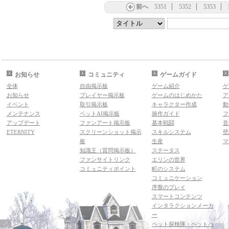
前へ
5351
5352
5353
お知らせ
コミュニティ
ゲームガイド
全体
自由掲示板
ゲーム紹介
ゲ
お知らせ
プレイヤー掲示板
ゲームのはじめかた
ア
イベント
取引掲示板
キャラクター作成
動
メンテナンス
ペットAI掲示板
操作ガイド
フ
アップデート
ファンアート掲示板
基本戦闘
音
ETERNITY
スクリーンショット掲示
スキルシステム
壁
板
生産
マ
知識王（質問掲示板）
ステータス
ファンサイトリンク
エリンの世界
コミュニティポイント
町のシステム
コミュニケーション
序盤のプレイ
スマートコンテンツ
インタラクションメーカ
ー
ペット探検隊・ペットハ