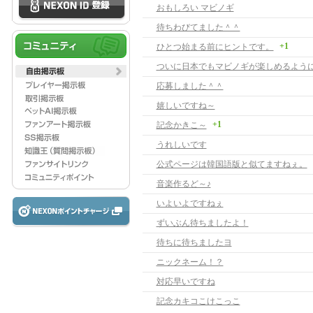
おもしろい マビノギ
待ちわびてました＾＾
+1
ひとつ始まる前にヒントです。
応募しました＾＾
嬉しいですね～
+1
記念かきこ～
うれしいです
公式ページは韓国語版と似てますねぇ。
音楽作るど～♪
いよいよですねぇ
ずいぶん待ちましたよ！
待ちに待ちましたヨ
ニックネーム！？
対応早いですね
記念カキコこけこっこ